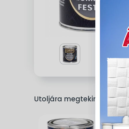
Utoljára megtekintett ter