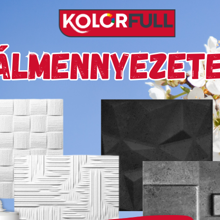
Készleten
delivery
Szállítási díjak:
Kiszá
mékek