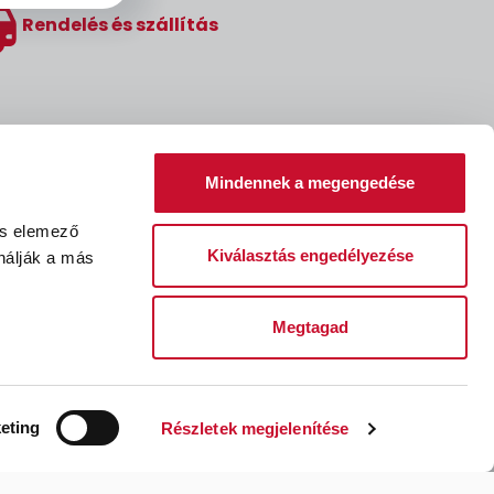
Rendelés és szállítás
Mindennek a megengedése
és elemező
Kiválasztás engedélyezése
nálják a más
Megtagad
léssel kapcsolatos kérelem
Fizetési feltételek
eting
Részletek megjelenítése