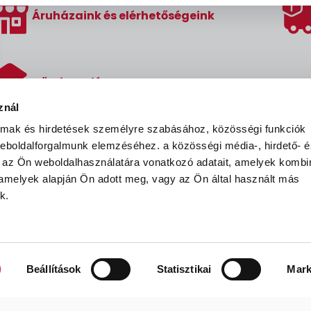
Áruházaink és elérhetőségeink
Hőszigetelés
znál
almak és hirdetések személyre szabásához, közösségi funkciók
 weboldalforgalmunk elemzéséhez.
a közösségi média-, hirdető- 
 az Ön weboldalhasználatára vonatkozó adatait, amelyek kombi
 amelyek alapján Ön adott meg, vagy az Ön által használt más
k.
ÁSZF
Adatvédelmi nyilatkozat
Adatkeze
Beállítások
Statisztikai
Mark
Festék’96 Kft. © 1996-2025. Minden jog fenntartva.