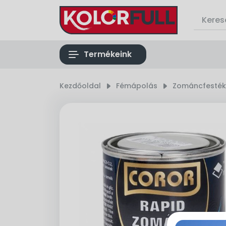
list
Termékeink
Kezdőoldal
right_small
Fémápolás
right_small
Zománcfesték