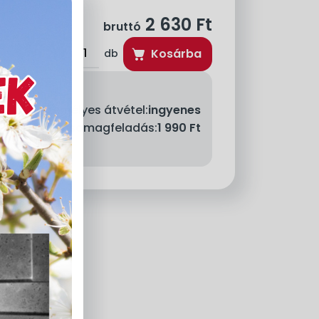
2 630
Ft
bruttó
Kosárba
db
Személyes átvétel:
ingyenes
llítás - MPL csomagfeladás:
1 990 Ft