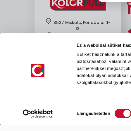
location
3527 Miskolc, Fonoda u. 11-
13.
clock
H-Cs: 7:00-16:00, P: 7:00-13:30
Ez a weboldal sütiket has
mobile
+36-
30-605-8912
Sütiket használunk a tart
mail
kapcsolat@kolorfull.hu
biztosításához, valamint
facebook
instagram
partnereinkkel megosztjuk
facebook
instagram
adatokat olyan adatokkal,
szolgáltatásokból gyűjtötte
Hozzájárulás
Elengedhetetlen
kiválasztása