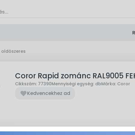
R
 oldószeres
Coror Rapid zománc RAL9005 FE
Cikkszám:
77390
Mennyiségi egység:
db
Márka:
Coror
Kedvencekhez ad