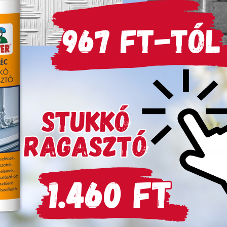
Készleten
AirFresh légfrissítő aerosol ORG
Cikkszám:
8399