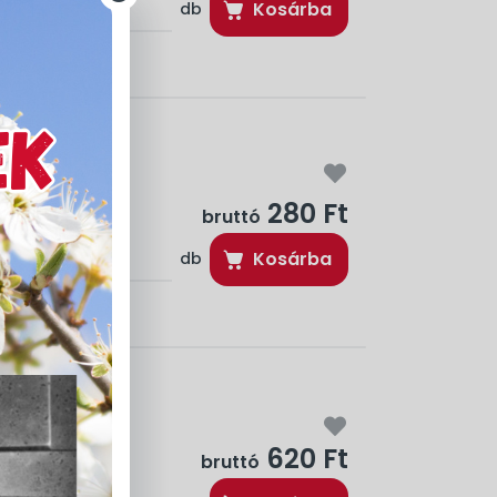
Kosárba
db
280 Ft
bruttó
Kosárba
db
N 300ml
620 Ft
bruttó