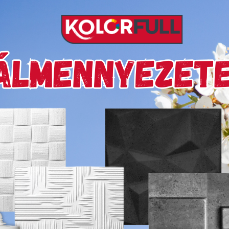
Készleten
MAZZINI Frisspack 20 m
Cikkszám:
8991
Gyűjtő:
raklap=2160db, karton=35db
Készleten
AirFresh légfrissítő aerosol ÓCEÁ
Cikkszám:
8394