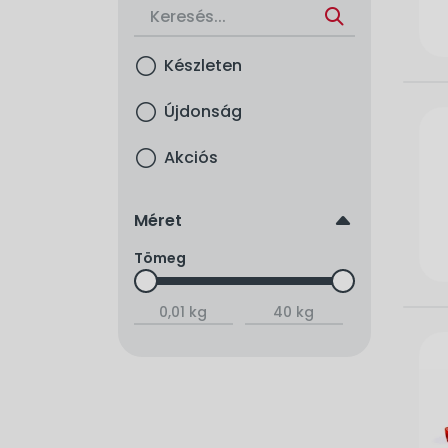
Készleten
Újdonság
Akciós
up
Méret
Tömeg