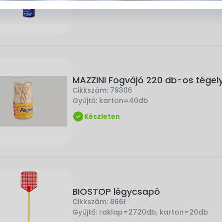
Készleten
MAZZINI Fogvájó 220 db-os tégel
Cikkszám:
79306
Gyűjtő:
karton=40db
Készleten
BIOSTOP légycsapó
Cikkszám:
8661
Gyűjtő:
raklap=2720db, karton=20db