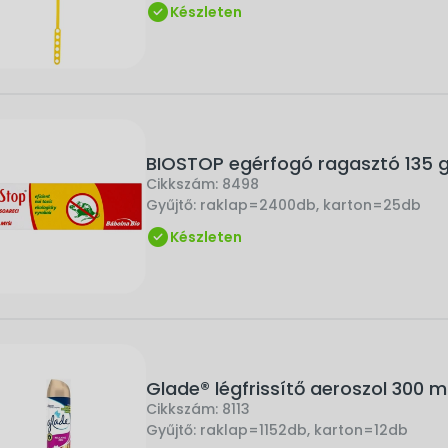
Készleten
BIOSTOP egérfogó ragasztó 135 
Cikkszám:
8498
Gyűjtő:
raklap=2400db, karton=25db
Készleten
Glade® légfrissítő aeroszol 300 m
Cikkszám:
8113
Gyűjtő:
raklap=1152db, karton=12db