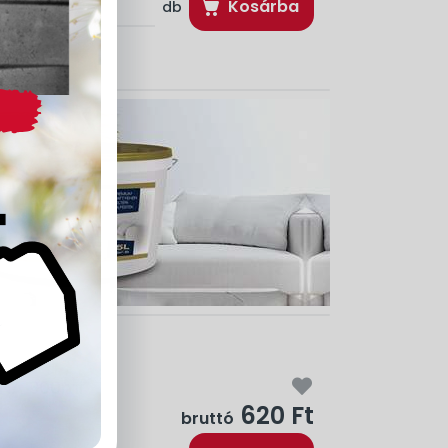
Kosárba
db
ONA 300ml
620 Ft
bruttó