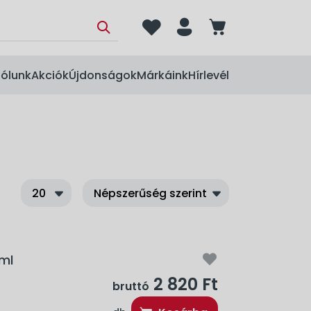
heart
person
cart
ólunk
Akciók
Újdonságok
Márkáink
Hírlevél
ml
2 820 Ft
bruttó