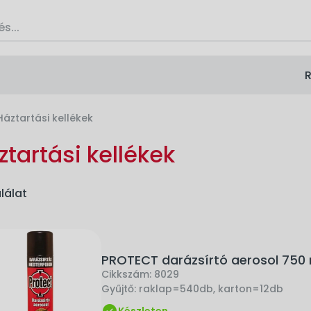
R
Háztartási kellékek
ztartási kellékek
alálat
PROTECT darázsírtó aerosol 750 
Cikkszám:
8029
Gyűjtő:
raklap=540db, karton=12db