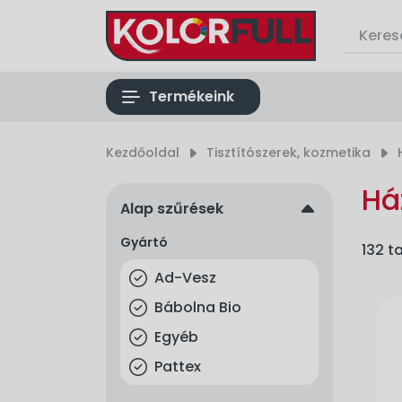
list
Termékeink
Kezdőoldal
right_small
Tisztítószerek, kozmetika
right_small
Há
up
Alap szűrések
Gyártó
132 t
Ad-Vesz
Bábolna Bio
Egyéb
Pattex