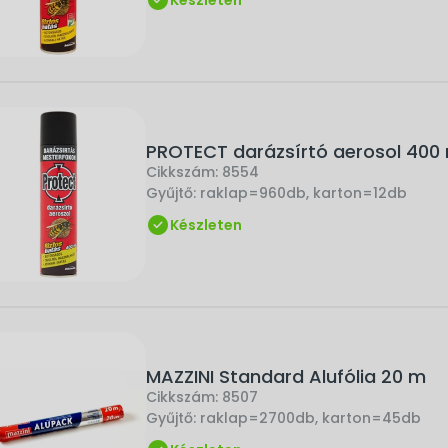
Készleten
PROTECT darázsírtó aerosol 400 
Cikkszám:
8554
Gyűjtő:
raklap=960db, karton=12db
Készleten
MAZZINI Standard Alufólia 20 m
Cikkszám:
8507
Gyűjtő:
raklap=2700db, karton=45db