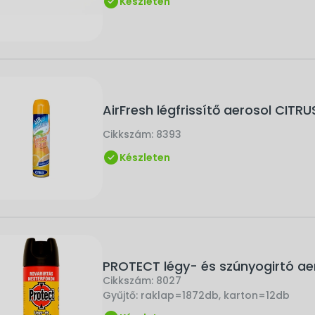
Készleten
AirFresh légfrissítő aerosol CITR
Cikkszám:
8393
Készleten
PROTECT légy- és szúnyogirtó ae
Cikkszám:
8027
Gyűjtő:
raklap=1872db, karton=12db