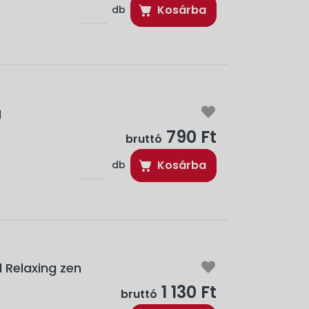
Kosárba
db
g
790 Ft
bruttó
Kosárba
db
l Relaxing zen
1 130 Ft
bruttó