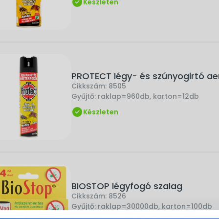
Készleten
PROTECT légy- és szúnyogirtó ae
Cikkszám:
8505
Gyűjtő:
raklap=960db, karton=12db
Készleten
BIOSTOP légyfogó szalag
Cikkszám:
8526
Gyűjtő:
raklap=30000db, karton=100db