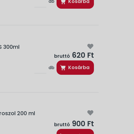
Kosárba
db
US 300ml
620 Ft
bruttó
Kosárba
db
roszol 200 ml
900 Ft
bruttó