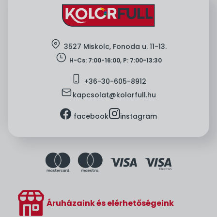
location
3527 Miskolc, Fonoda u. 11-13.
clock
H-Cs: 7:00-16:00, P: 7:00-13:30
mobile
+36-
30-605-8912
mail
kapcsolat@kolorfull.hu
facebook
instagram
facebook
instagram
Áruházaink és elérhetőségeink