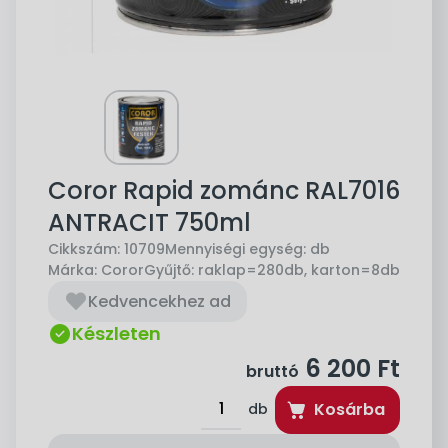
Coror Rapid zománc RAL7016
ANTRACIT 750ml
Cikkszám:
10709
Mennyiségi egység:
db
Márka:
Coror
Gyűjtő:
raklap=280db, karton=8db
Kedvencekhez ad
Készleten
6 200
Ft
bruttó
Kosárba
db