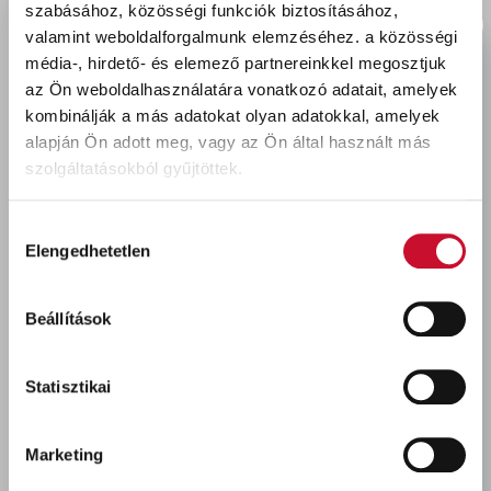
szabásához, közösségi funkciók biztosításához,
vakolat. Rozsdára festés esetén minimum 2-3
valamint weboldalforgalmunk elemzéséhez.
a közösségi
réteg felhordása kötelező. Az így kialakított felület
média-, hirdető- és elemező partnereinkkel megosztjuk
szép sima, selyemfényű, esztétikus megjelenésű.
az Ön weboldalhasználatára vonatkozó adatait, amelyek
Uretanizált alkid kötőanyagának köszönhetően
kombinálják a más adatokat olyan adatokkal, amelyek
kiváló minőségű, rugalmas, tartós bevonatot ad
alapján Ön adott meg, vagy az Ön által használt más
és az így képződött festékréteg szinte minden
szolgáltatásokból gyűjtöttek.
felülethez jól tapad. A megszilárdult bevonat UV
sugárzás álló, tartósan vízlepergető, így erős
Hozzájárulás
védelmet biztosít az időjárás viszontagságaival
Elengedhetetlen
kiválasztása
szemben. Felhasználható C3-as kategóriába
sorolt (jelentős korróziónak kitett) valamint savas,
Beállítások
sós, lúgos páraterhelésű csarnokok, műhelyek,
felületeinek védelmére. Festhetőek a következő
tárgyak: kapu, kerítés, korlát, kerti bútor, csatorna,
Statisztikai
cső, zártszelvény stb.
Marketing