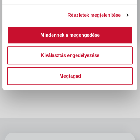
Utoljára megtekintett termékek
Részletek megjelenítése
Mindennek a megengedése
Kiválasztás engedélyezése
Coror Rapid zománc
Megtagad
RAL7016 ANTRACIT 750ml
6 200 Ft
bruttó