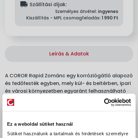
delivery
Szállítási díjak:
Személyes átvétel:
ingyenes
Kiszállítás - MPL csomagfeladás:
1 990 Ft
Leírás & Adatok
A COROR Rapid Zománc egy korróziógátló alapozó
és fedőfesték egyben, mely kül- és beltérben, ipari
és városi környezetben egyaránt felhasználható
fémfelületek festésére. Könnyen kezelhető,
gyorsan száradó, kiváló fedőképességű,
cseppmentes festék. A védeni kívánt felület lehet:
acél, kovácsoltvas, alumínium, horganyzott acél,
Ez a weboldal sütiket használ
nikkelezett acél, műanyag, réz, OSB, fa,
Sütiket használunk a tartalmak és hirdetések személyre
zománcozott felület, jól tapadó rozsda, beton és