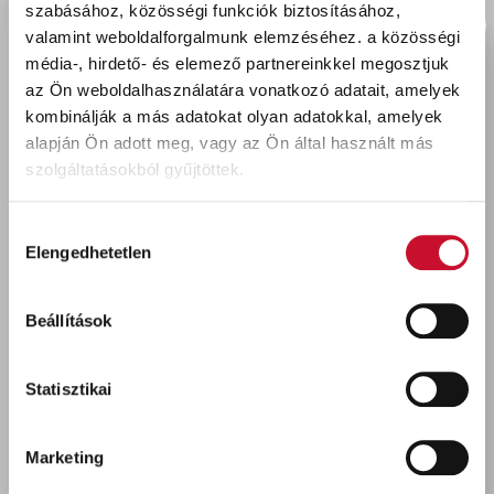
szabásához, közösségi funkciók biztosításához,
vakolat. Rozsdára festés esetén minimum 2-3
valamint weboldalforgalmunk elemzéséhez.
a közösségi
réteg felhordása kötelező. Az így kialakított felület
média-, hirdető- és elemező partnereinkkel megosztjuk
szép sima, selyemfényű, esztétikus megjelenésű.
az Ön weboldalhasználatára vonatkozó adatait, amelyek
Uretanizált alkid kötőanyagának köszönhetően
kombinálják a más adatokat olyan adatokkal, amelyek
kiváló minőségű, rugalmas, tartós bevonatot ad
alapján Ön adott meg, vagy az Ön által használt más
és az így képződött festékréteg szinte minden
szolgáltatásokból gyűjtöttek.
felülethez jól tapad. A megszilárdult bevonat UV
sugárzás álló, tartósan vízlepergető, így erős
Hozzájárulás
védelmet biztosít az időjárás viszontagságaival
Elengedhetetlen
kiválasztása
szemben. Felhasználható C3-as kategóriába
sorolt (jelentős korróziónak kitett) valamint savas,
Beállítások
sós, lúgos páraterhelésű csarnokok, műhelyek,
felületeinek védelmére. Festhetőek a következő
tárgyak: kapu, kerítés, korlát, kerti bútor, csatorna,
Statisztikai
cső, zártszelvény stb.
Marketing