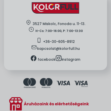
location
3527 Miskolc, Fonoda u. 11-13.
clock
H-Cs: 7:00-16:00, P: 7:00-13:30
mobile
+36-
30-605-8912
mail
kapcsolat@kolorfull.hu
facebook
instagram
facebook
instagram
Áruházaink és elérhetőségeink