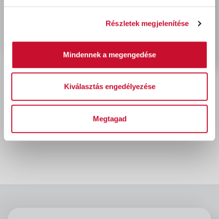
Utoljára megtekintett termékek
Részletek megjelenítése
Mindennek a megengedése
Kiválasztás engedélyezése
Coror Rapid zománc
Megtagad
RAL1015 BÉZS 750ml
6 200 Ft
bruttó