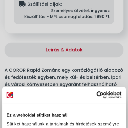
delivery
Szállítási díjak:
Személyes átvétel:
ingyenes
Kiszállítás - MPL csomagfeladás:
1 990 Ft
Leírás & Adatok
A COROR Rapid Zománc egy korróziógátló alapozó
és fedőfesték egyben, mely kül- és beltérben, ipari
és városi környezetben egyaránt felhasználható
fémfelületek festésére. Könnyen kezelhető,
gyorsan száradó, kiváló fedőképességű,
cseppmentes festék. A védeni kívánt felület lehet:
acél, kovácsoltvas, alumínium, horganyzott acél,
Ez a weboldal sütiket használ
nikkelezett acél, műanyag, réz, OSB, fa,
Sütiket használunk a tartalmak és hirdetések személyre
zománcozott felület, jól tapadó rozsda, beton és