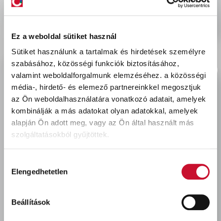
Kiszállítás - MPL csomagfeladás:
5 990 Ft
Ez a weboldal sütiket használ
Sütiket használunk a tartalmak és hirdetések személyre
Leírás & Adatok
szabásához, közösségi funkciók biztosításához,
valamint weboldalforgalmunk elemzéséhez.
a közösségi
média-, hirdető- és elemező partnereinkkel megosztjuk
A Mapelastic betonok nagy rugalmasságú vízzáró
az Ön weboldalhasználatára vonatkozó adatait, amelyek
bevonataként alkalmazható, különösen a
kombinálják a más adatokat olyan adatokkal, amelyek
repedezésnek kitett betonszerkezetekre. A
alapján Ön adott meg, vagy az Ön által használt más
Mapelastic az aljzatok meglévő hajszálrepedéseit
szolgáltatásokból gyűjtöttek.
áthidalja. A Mapelastic két előreadagolt
komponensét víz és más összetevők hozzáadása
Hozzájárulás
nélkül egymással a teljes egyneműségig keverjen
Elengedhetetlen
kiválasztása
be. Az így kapott habarcs simítóval hordható fel a
tökéletesen tiszta, tömör és vízzel előzetesen
Beállítások
mattnedvesített aljzatra. A Mapelastic
felhordható 2 mm vastag rétegben. A különösen