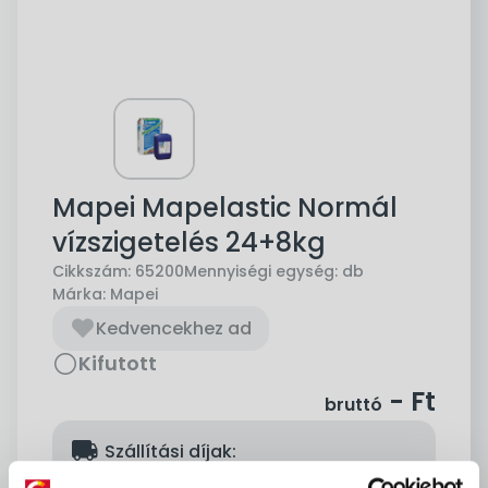
Mapei Mapelastic Normál
vízszigetelés 24+8kg
Cikkszám:
65200
Mennyiségi egység:
db
Márka:
Mapei
Kedvencekhez ad
Kifutott
-
Ft
bruttó
delivery
Szállítási díjak:
Személyes átvétel:
ingyenes