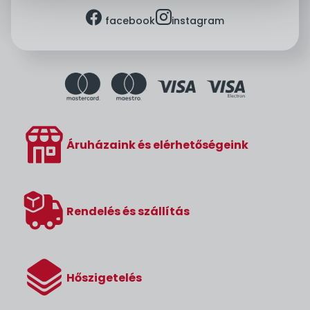
facebook
instagram
facebook
instagram
Áruházaink és elérhetőségeink
Rendelés és szállítás
Hőszigetelés