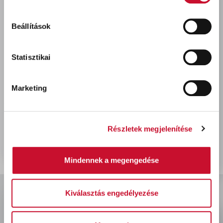
Beállítások
Statisztikai
Marketing
Ceresit CL152 sarokerősítő
szalag 50m
900 Ft
bruttó
Részletek megjelenítése
Mindennek a megengedése
Kiválasztás engedélyezése