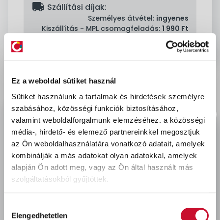
delivery
Szállítási díjak:
Személyes átvétel:
ingyenes
Kiszállítás - MPL csomagfeladás:
1 990 Ft
Ez a weboldal sütiket használ
Leírás & Adatok
Sütiket használunk a tartalmak és hirdetések személyre
szabásához, közösségi funkciók biztosításához,
A CL 152 szalag csempeburkolatok alatti tágulási
valamint weboldalforgalmunk elemzéséhez.
a közösségi
és csatlakozási hézagok, csőbemenetek,
média-, hirdető- és elemező partnereinkkel megosztjuk
padlóösszefolyók, szoba sarkok vízhatlan
az Ön weboldalhasználatára vonatkozó adatait, amelyek
kombinálják a más adatokat olyan adatokkal, amelyek
lezárásához használható más rugalmas vízhatlan
alapján Ön adott meg, vagy az Ön által használt más
szigetelő termékekkel együtt (például CL 50, CL 51).
szolgáltatásokból gyűjtöttek.
Hozzájárulás
Utoljára megtekintett termékek
Elengedhetetlen
kiválasztása