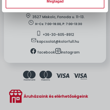
Megtagad
location
3527 Miskolc, Fonoda u. 11-13.
clock
H-Cs: 7:00-16:00, P: 7:00-13:30
mobile
+36-
30-605-8912
mail
kapcsolat@kolorfull.hu
facebook
instagram
facebook
instagram
Áruházaink és elérhetőségeink