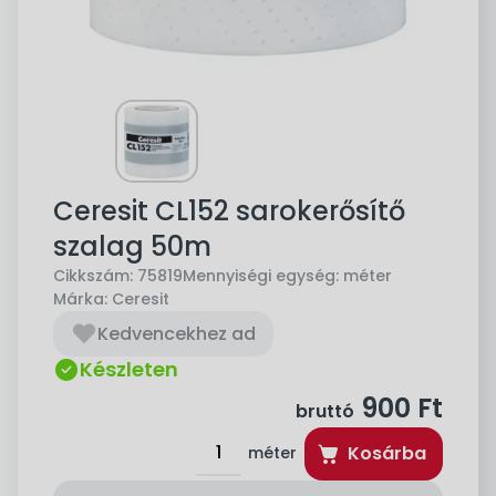
Ceresit CL152 sarokerősítő
szalag 50m
Cikkszám:
75819
Mennyiségi egység:
méter
Márka:
Ceresit
Kedvencekhez ad
Készleten
900
Ft
bruttó
Kosárba
méter