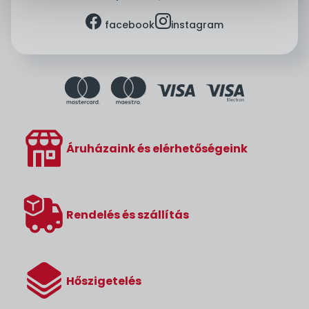
facebook
instagram
facebook
instagram
Áruházaink és elérhetőségeink
Rendelés és szállítás
Hőszigetelés