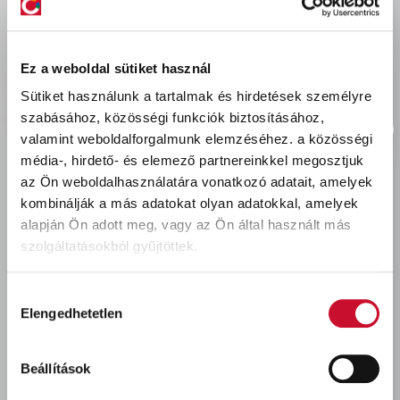
delivery
Szállítási díjak:
Személyes átvétel:
ingyenes
Ez a weboldal sütiket használ
Kiszállítás - MPL csomagfeladás:
1 990 Ft
Sütiket használunk a tartalmak és hirdetések személyre
szabásához, közösségi funkciók biztosításához,
valamint weboldalforgalmunk elemzéséhez.
a közösségi
média-, hirdető- és elemező partnereinkkel megosztjuk
az Ön weboldalhasználatára vonatkozó adatait, amelyek
Utoljára megtekintett termékek
kombinálják a más adatokat olyan adatokkal, amelyek
alapján Ön adott meg, vagy az Ön által használt más
szolgáltatásokból gyűjtöttek.
Hozzájárulás
Elengedhetetlen
kiválasztása
Beállítások
AirWick Elektromos