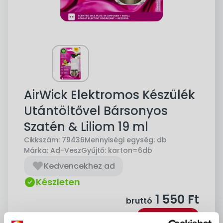
AirWick Elektromos Készülék
Utántöltővel Bársonyos
Szatén & Liliom 19 ml
Cikkszám:
79436
Mennyiségi egység:
db
Márka:
Ad-Vesz
Gyűjtő:
karton=6db
Kedvencekhez ad
Készleten
1 550
Ft
bruttó
Kosárba
db