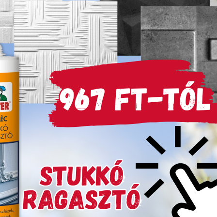
 és kültéri használatra
térben alapozó nélkül
mékek