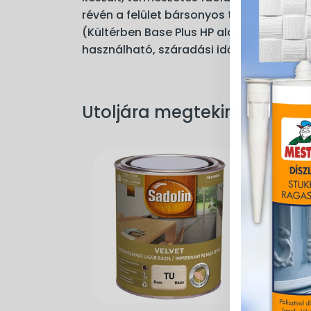
révén a felület bársonyos tapintású, bel-
(Kültérben Base Plus HP alapozóval), bel
használható, száradási idő: 4-6 óra.
Utoljára megtekintett ter