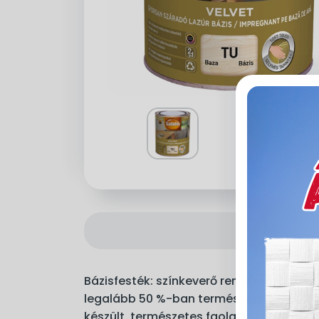
Bázisfesték: színkeverő rendszerben 85 
legalább 50 %-ban természetes, megúj
készült, természetes faolajat tartalmaz.