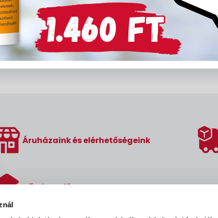
Áruházaink és elérhetőségeink
Hőszigetelés
znál