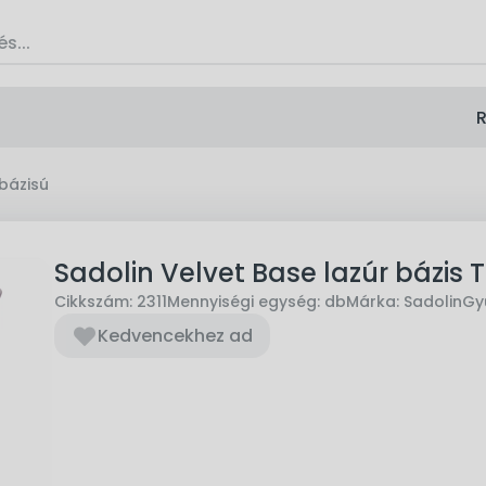
R
zbázisú
Sadolin Velvet Base lazúr bázis 
Cikkszám:
2311
Mennyiségi egység:
db
Márka:
Sadolin
Gyű
Kedvencekhez ad