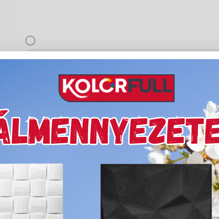
delivery
Szállítási díjak:
Kiszá
Leírás & Adatok
árnyalatban színezhető,
uló alapanyagokból
 Soft Touch formulája