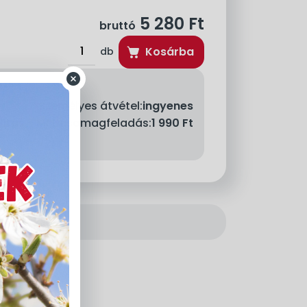
5 280
Ft
bruttó
Kosárba
db
Személyes átvétel:
ingyenes
llítás - MPL csomagfeladás:
1 990 Ft