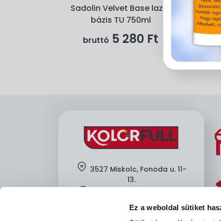
Sadolin Velvet Base lazúr
bázis TU 750ml
5 280 Ft
bruttó
location
3527 Miskolc, Fonoda u. 11-
13.
clock
H-Cs: 7:00-16:00, P: 7:00-13:30
Ez a weboldal sütiket has
mobile
+36-
30-605-8912