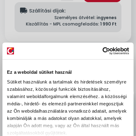
delivery
Szállítási díjak:
Személyes átvétel:
ingyenes
Kiszállítás - MPL csomagfeladás:
1 990 Ft
Leírás & Adatok
Ez a weboldal sütiket használ
Vízzel hígítható vastaglazúr. Bevonata dekoratív,
Sütiket használunk a tartalmak és hirdetések személyre
fényes, az időjárásnak, az UV-sugárzásnak
szabásához, közösségi funkciók biztosításához,
kiválóan ellenáll. A fa természetes légzését nem
valamint weboldalforgalmunk elemzéséhez.
a közösségi
gátolja, szerkezetét nem fedi el, tartós védelmet
média-, hirdető- és elemező partnereinkkel megosztjuk
biztosít. Kül- és beltéri fafelületek – pergolák,
az Ön weboldalhasználatára vonatkozó adatait, amelyek
kerítések, faburkolatok, lépcsők, ajtók, ablakok –
kombinálják a más adatokat olyan adatokkal, amelyek
védelmére, díszítő festésére alakalmas. Kültéren a
alapján Ön adott meg, vagy az Ön által használt más
szolgáltatásokból gyűjtöttek.
fa megfelelő védelmét első rétegben Poli-Farbe