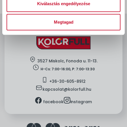
Kiválasztás engedélyezése
Megtagad
location
3527 Miskolc, Fonoda u. 11-13.
clock
H-Cs: 7:00-16:00, P: 7:00-13:30
mobile
+36-
30-605-8912
mail
kapcsolat@kolorfull.hu
facebook
instagram
facebook
instagram