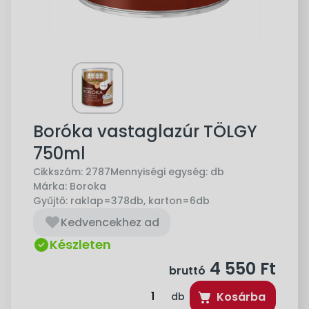
Boróka vastaglazúr TÖLGY
750ml
Cikkszám:
2787
Mennyiségi egység:
db
Márka:
Boroka
Gyűjtő:
raklap=378db, karton=6db
Kedvencekhez ad
Készleten
4 550
Ft
bruttó
Kosárba
db