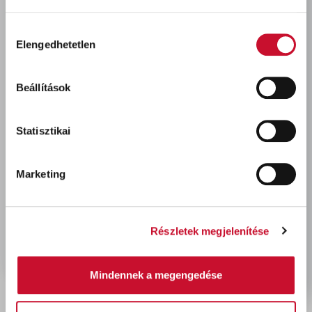
Boróka Primer fakonzerváló alapozó használata
biztosítja.
Hozzájárulás
Elengedhetetlen
kiválasztása
Beállítások
Utoljára megtekintett termékek
Statisztikai
Marketing
Részletek megjelenítése
Boróka vastaglazúr TÖLGY
750ml
Mindennek a megengedése
4 550 Ft
bruttó