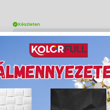
Készleten
delivery
Szállítási díjak:
Kiszá
Leírás & Adatok
 magas kopásállóságú,
 hígított vegyszereknek és
s erős igénybevételnek