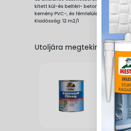
kitett kül-és beltéri- beton-, cement-, e
kemény PVC-, és fémfelületekre. Hígítás
Kiadósság: 12 m2/l
Utoljára megtekintett ter