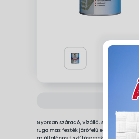
Gyorsan száradó, vízálló, selyemfényű,
rugalmas festék járófelületre. Ellenáll a
az általános tisztítószereknek. Alkalma