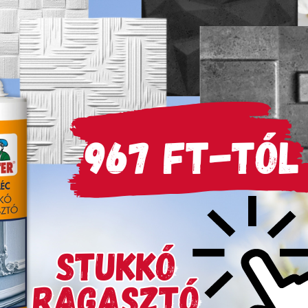
ternit, horgany-, vas-,
: Aromamentes higító.
mékek