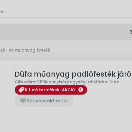
R
lző- és műanyag festék
Düfa műanyag padlófesték járóf
Cikkszám:
383
Mennyiségi egység:
db
Márka:
Düfa
info
Kifutó termékek-AKCIÓ
Kedvencekhez ad