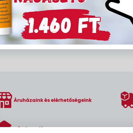
Áruházaink és elérhetőségeink
Hőszigetelés