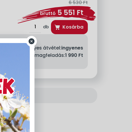
6 530
Ft
5 551
Ft
bruttó
Kosárba
db
Személyes átvétel:
ingyenes
llítás - MPL csomagfeladás:
1 990 Ft