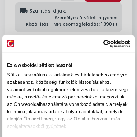
delivery
Szállítási díjak:
Személyes átvétel:
ingyenes
Kiszállítás - MPL csomagfeladás:
1 990 Ft
Leírás & Adatok
Ez a weboldal sütiket használ
Sütiket használunk a tartalmak és hirdetések személyre
Puha, kellemes tapintású és sokoldalú. A
szabásához, közösségi funkciók biztosításához,
szivacskendő mindannyiunk kedvence, hiszen
valamint weboldalforgalmunk elemzéséhez.
a közösségi
használata annyira praktikus és egyszerű. Óriási
média-, hirdető- és elemező partnereinkkel megosztjuk
nedvszívó képességével azonnal felszívja a
az Ön weboldalhasználatára vonatkozó adatait, amelyek
kiömlött folyadékokat, tisztítószerekkel
kombinálják a más adatokat olyan adatokkal, amelyek
kombinálva pedig akár nagyobb takarítási
alapján Ön adott meg, vagy az Ön által használt más
szolgáltatásokból gyűjtöttek.
feladatokhoz vagy mosogatáshoz is
használhatjuk.