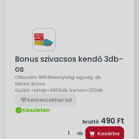
Bonus szivacsos kendő 3db-
os
Cikkszám:
9654
Mennyiségi egység:
db
Márka:
Bonus
Gyűjtő:
raklap=4800db, karton=200db
Kedvencekhez ad
Készleten
490
Ft
bruttó
Kosárba
db