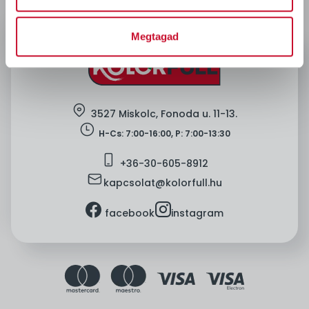
Megtagad
location
3527 Miskolc, Fonoda u. 11-13.
clock
H-Cs: 7:00-16:00, P: 7:00-13:30
mobile
+36-
30-605-8912
mail
kapcsolat@kolorfull.hu
facebook
instagram
facebook
instagram