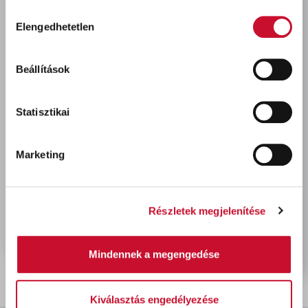
Hozzájárulás
Elengedhetetlen
kiválasztása
Utoljára megtekintett termékek
Beállítások
Statisztikai
Marketing
Bonus szivacsos kendő
Részletek megjelenítése
3db-os
490 Ft
bruttó
Mindennek a megengedése
Kiválasztás engedélyezése