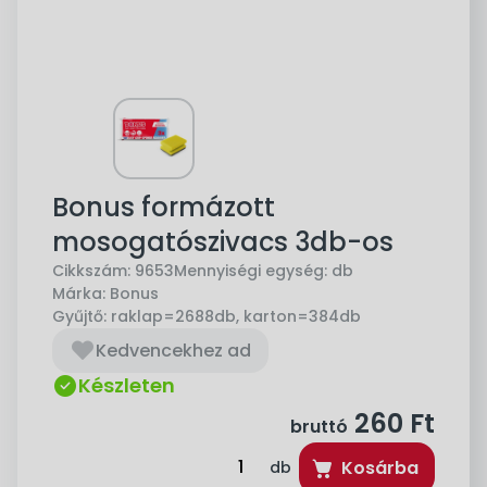
Bonus formázott
mosogatószivacs 3db-os
Cikkszám:
9653
Mennyiségi egység:
db
Márka:
Bonus
Gyűjtő:
raklap=2688db, karton=384db
Kedvencekhez ad
Készleten
260
Ft
bruttó
Kosárba
db