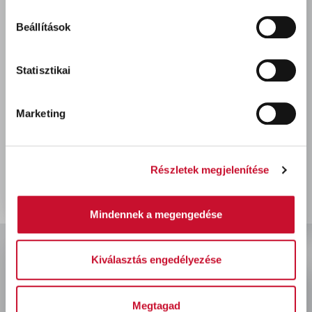
Beállítások
Statisztikai
Marketing
Bonus formázott
mosogatószivacs 3db-os
260 Ft
bruttó
Részletek megjelenítése
Mindennek a megengedése
Kiválasztás engedélyezése
Megtagad