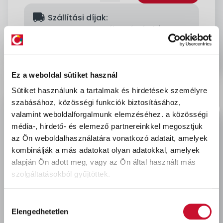
delivery
Szállítási díjak:
Személyes átvétel:
ingyenes
Kiszállítás - MPL csomagfeladás:
1 990 Ft
Ez a weboldal sütiket használ
Sütiket használunk a tartalmak és hirdetések személyre
Leírás & Adatok
szabásához, közösségi funkciók biztosításához,
valamint weboldalforgalmunk elemzéséhez.
a közösségi
média-, hirdető- és elemező partnereinkkel megosztjuk
A BONUS formázott mosogatószivacs nem ismer
az Ön weboldalhasználatára vonatkozó adatait, amelyek
lehetetlent, ha kíméletesen hatékony takarításról
kombinálják a más adatokat olyan adatokkal, amelyek
van szó.
alapján Ön adott meg, vagy az Ön által használt más
szolgáltatásokból gyűjtöttek.
Utoljára megtekintett termékek
Hozzájárulás
Elengedhetetlen
kiválasztása