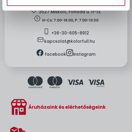
location
3527 Miskolc, Fonoda u. 11-13.
clock
H-Cs: 7:00-16:00, P: 7:00-13:30
mobile
+36-
30-605-8912
mail
kapcsolat@kolorfull.hu
facebook
instagram
facebook
instagram
Áruházaink és elérhetőségeink