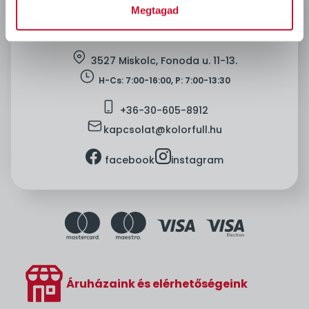
Megtagad
location
3527 Miskolc, Fonoda u. 11-13.
clock
H-Cs: 7:00-16:00, P: 7:00-13:30
mobile
+36-
30-605-8912
mail
kapcsolat@kolorfull.hu
facebook
instagram
facebook
instagram
Áruházaink és elérhetőségeink