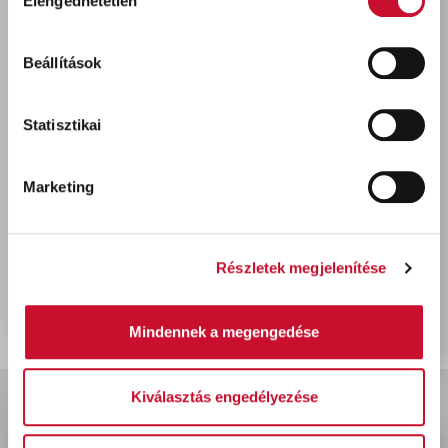
Elengedhetetlen
kiválasztása
Beállítások
Statisztikai
Marketing
Schuller takarófólia
ragasztócsíkkal 16m x
270cm
Részletek megjelenítése
2 100 Ft
bruttó
Mindennek a megengedése
Kiválasztás engedélyezése