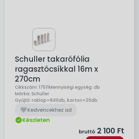
Schuller takarófólia
ragasztócsíkkal 16m x
270cm
Cikkszám:
17511
Mennyiségi egység:
db
Márka:
Schuller
Gyűjtő:
raklap=840db, karton=30db
Kedvencekhez ad
Készleten
2 100
Ft
bruttó