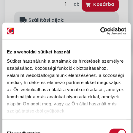
Kosárba
db
delivery
Szállítási díjak:
Személyes átvétel:
ingyenes
Kiszállítás - MPL csomagfeladás:
1 990 Ft
Ez a weboldal sütiket használ
Sütiket használunk a tartalmak és hirdetések személyre
Leírás & Adatok
szabásához, közösségi funkciók biztosításához,
valamint weboldalforgalmunk elemzéséhez.
a közösségi
média-, hirdető- és elemező partnereinkkel megosztjuk
A takarófólia/papír és ragasztószalag bevált
az Ön weboldalhasználatára vonatkozó adatait, amelyek
kombinációja gyors és nagy felületen történő
kombinálják a más adatokat olyan adatokkal, amelyek
takaráshoz bel- és kültéren is használható.
alapján Ön adott meg, vagy az Ön által használt más
szolgáltatásokból gyűjtöttek.
Hozzájárulás
Utoljára megtekintett termékek