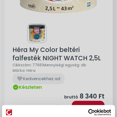
Héra My Color beltéri
falfesték NIGHT WATCH 2,5L
Cikkszám:
77661
Mennyiségi egység:
db
Márka:
Héra
Kedvencekhez ad
Készleten
8 340
Ft
bruttó
Kosárba
db