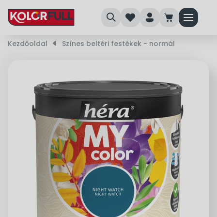
search
heart
person
cart
menu
Kezdőoldal
right_small
Színes beltéri festékek - normál