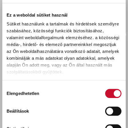
delivery
Szállítási díjak:
Személyes átvétel:
ingyenes
Ez a weboldal sütiket használ
Kiszállítás - MPL csomagfeladás:
1 990 Ft
Sütiket használunk a tartalmak és hirdetések személyre
szabásához, közösségi funkciók biztosításához,
valamint weboldalforgalmunk elemzéséhez.
a közösségi
média-, hirdető- és elemező partnereinkkel megosztjuk
az Ön weboldalhasználatára vonatkozó adatait, amelyek
Utoljára megtekintett termékek
kombinálják a más adatokat olyan adatokkal, amelyek
alapján Ön adott meg, vagy az Ön által használt más
szolgáltatásokból gyűjtöttek.
Hozzájárulás
Elengedhetetlen
kiválasztása
Beállítások
Héra My Color beltéri
falfesték NIGHT WATCH
2,5L