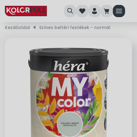
search
heart
person
cart
menu
Kezdőoldal
right_small
Színes beltéri festékek - normál