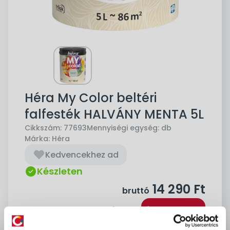
Héra My Color beltéri
falfesték HALVÁNY MENTA 5L
Cikkszám:
77693
Mennyiségi egység:
db
Márka:
Héra
Kedvencekhez ad
Készleten
14 290
Ft
bruttó
Kosárba
db