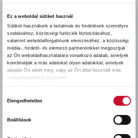
delivery
Szállítási díjak:
Személyes átvétel:
ingyenes
Ez a weboldal sütiket használ
Kiszállítás - MPL csomagfeladás:
2 990 Ft
Sütiket használunk a tartalmak és hirdetések személyre
szabásához, közösségi funkciók biztosításához,
valamint weboldalforgalmunk elemzéséhez.
a közösségi
média-, hirdető- és elemező partnereinkkel megosztjuk
az Ön weboldalhasználatára vonatkozó adatait, amelyek
Utoljára megtekintett termékek
kombinálják a más adatokat olyan adatokkal, amelyek
alapján Ön adott meg, vagy az Ön által használt más
szolgáltatásokból gyűjtöttek.
Hozzájárulás
Elengedhetetlen
kiválasztása
Beállítások
Héra My Color beltéri
falfesték HALVÁNY MENTA
5L