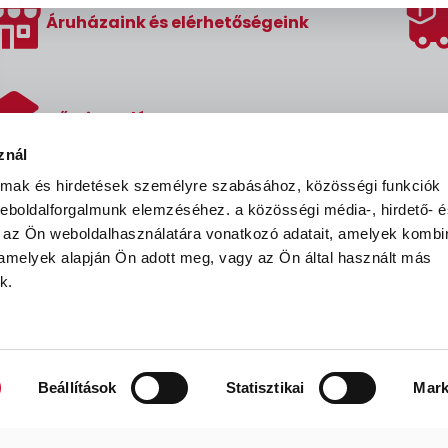
Áruházaink és elérhetőségeink
Hőszigetelés
znál
almak és hirdetések személyre szabásához, közösségi funkciók
 weboldalforgalmunk elemzéséhez.
a közösségi média-, hirdető- 
 az Ön weboldalhasználatára vonatkozó adatait, amelyek kombi
 amelyek alapján Ön adott meg, vagy az Ön által használt más
k.
ÁSZF
Adatvédelmi nyilatkozat
Adatkeze
Beállítások
Statisztikai
Mark
Festék’96 Kft. © 1996-2025. Minden jog fenntartva.