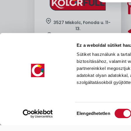
location
3527 Miskolc, Fonoda u. 11-
13.
clock
H-Cs: 7:00-16:00, P: 7:00-13:30
Ez a weboldal sütiket has
mobile
+36-
30-605-8912
Sütiket használunk a tart
mail
kapcsolat@kolorfull.hu
biztosításához, valamint
facebook
instagram
partnereinkkel megosztjuk
facebook
instagram
adatokat olyan adatokkal,
szolgáltatásokból gyűjtötte
Hozzájárulás
Elengedhetetlen
kiválasztása