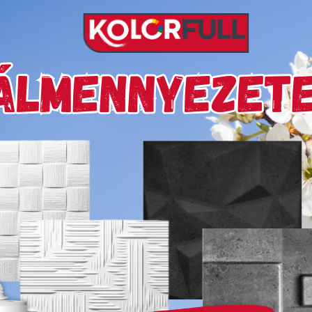
Készleten
delivery
Szállítási díjak:
Kiszá
mékek