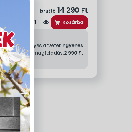
14 290
Ft
bruttó
Kosárba
db
Személyes átvétel:
ingyenes
llítás - MPL csomagfeladás:
2 990 Ft