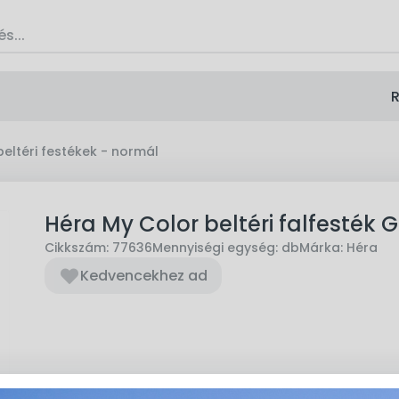
R
beltéri festékek - normál
Héra My Color beltéri falfesték 
Cikkszám:
77636
Mennyiségi egység:
db
Márka:
Héra
Kedvencekhez ad