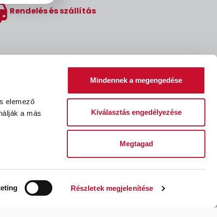
Rendelés és szállítás
Mindennek a megengedése
és elemező
Kiválasztás engedélyezése
nálják a más
Megtagad
léssel kapcsolatos kérelem
Fizetési feltételek
eting
Részletek megjelenítése