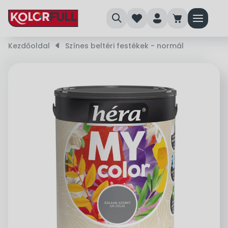
search
heart
person
cart
menu
Kezdőoldal
right_small
Színes beltéri festékek - normál