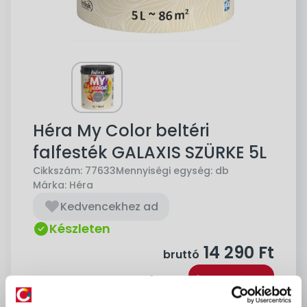
Héra My Color beltéri
falfesték GALAXIS SZÜRKE 5L
Cikkszám:
77633
Mennyiségi egység:
db
Márka:
Héra
Kedvencekhez ad
Készleten
14 290
Ft
bruttó
Kosárba
db