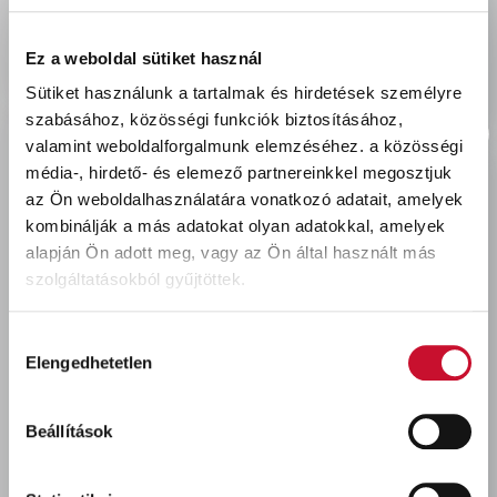
delivery
Szállítási díjak:
Személyes átvétel:
ingyenes
Ez a weboldal sütiket használ
Kiszállítás - MPL csomagfeladás:
2 990 Ft
Sütiket használunk a tartalmak és hirdetések személyre
szabásához, közösségi funkciók biztosításához,
valamint weboldalforgalmunk elemzéséhez.
a közösségi
média-, hirdető- és elemező partnereinkkel megosztjuk
az Ön weboldalhasználatára vonatkozó adatait, amelyek
Utoljára megtekintett termékek
kombinálják a más adatokat olyan adatokkal, amelyek
alapján Ön adott meg, vagy az Ön által használt más
szolgáltatásokból gyűjtöttek.
Hozzájárulás
Elengedhetetlen
kiválasztása
Beállítások
Héra My Color beltéri
falfesték GALAXIS SZÜRKE
5L