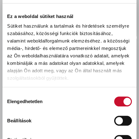
delivery
Szállítási díjak:
Személyes átvétel:
ingyenes
Ez a weboldal sütiket használ
Kiszállítás - MPL csomagfeladás:
1 990 Ft
Sütiket használunk a tartalmak és hirdetések személyre
szabásához, közösségi funkciók biztosításához,
valamint weboldalforgalmunk elemzéséhez.
a közösségi
média-, hirdető- és elemező partnereinkkel megosztjuk
az Ön weboldalhasználatára vonatkozó adatait, amelyek
Utoljára megtekintett termékek
kombinálják a más adatokat olyan adatokkal, amelyek
alapján Ön adott meg, vagy az Ön által használt más
szolgáltatásokból gyűjtöttek.
Hozzájárulás
Elengedhetetlen
kiválasztása
Beállítások
Héra My Color beltéri
falfesték GALAXIS SZÜRKE
1L