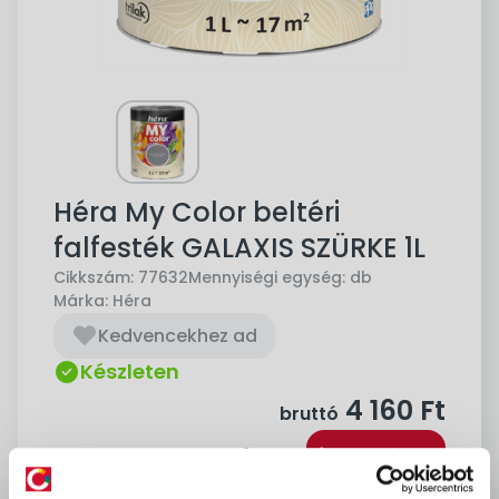
Héra My Color beltéri
falfesték GALAXIS SZÜRKE 1L
Cikkszám:
77632
Mennyiségi egység:
db
Márka:
Héra
Kedvencekhez ad
Készleten
4 160
Ft
bruttó
Kosárba
db