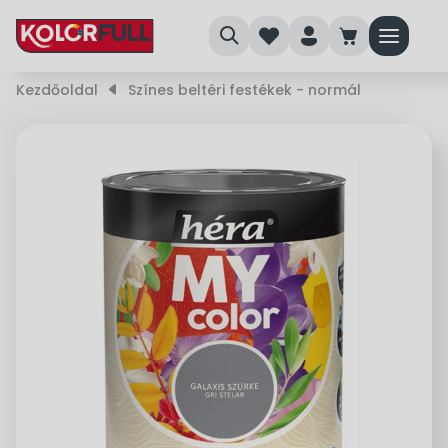
search
heart
person
cart
menu
Kezdőoldal
right_small
Színes beltéri festékek - normál