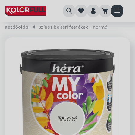
search
heart
person
cart
menu
Kezdőoldal
right_small
Színes beltéri festékek - normál