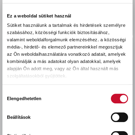
delivery
Szállítási díjak:
Személyes átvétel:
ingyenes
Ez a weboldal sütiket használ
Kiszállítás - MPL csomagfeladás:
1 990 Ft
Sütiket használunk a tartalmak és hirdetések személyre
szabásához, közösségi funkciók biztosításához,
valamint weboldalforgalmunk elemzéséhez.
a közösségi
média-, hirdető- és elemező partnereinkkel megosztjuk
az Ön weboldalhasználatára vonatkozó adatait, amelyek
Utoljára megtekintett termékek
kombinálják a más adatokat olyan adatokkal, amelyek
alapján Ön adott meg, vagy az Ön által használt más
szolgáltatásokból gyűjtöttek.
Hozzájárulás
Elengedhetetlen
kiválasztása
Beállítások
Héra My Color beltéri
falfesték FEHÉR AGYAG
2,5L