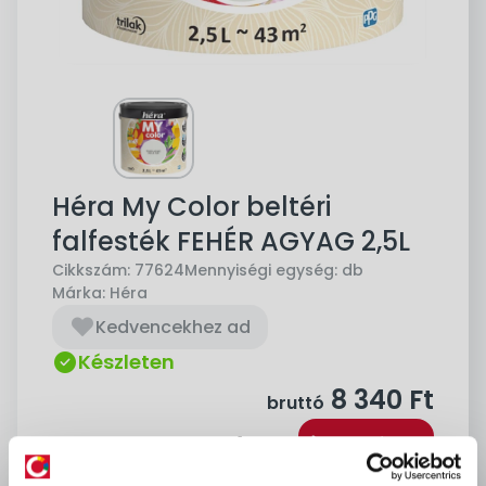
Héra My Color beltéri
falfesték FEHÉR AGYAG 2,5L
Cikkszám:
77624
Mennyiségi egység:
db
Márka:
Héra
Kedvencekhez ad
Készleten
8 340
Ft
bruttó
Kosárba
db