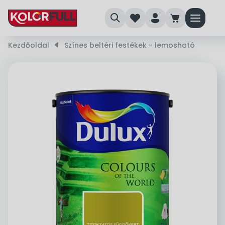
search
heart
person
cart
menu
Kezdőoldal
right_small
Színes beltéri festékek - lemosható