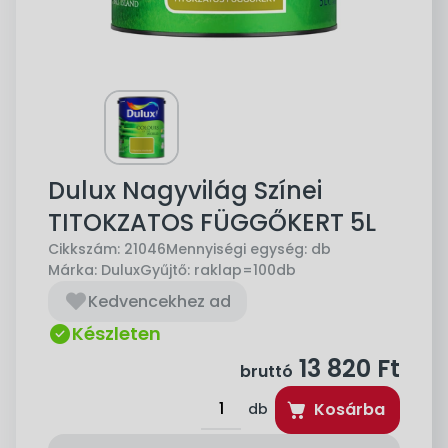
Dulux Nagyvilág Színei
TITOKZATOS FÜGGŐKERT 5L
Cikkszám:
21046
Mennyiségi egység:
db
Márka:
Dulux
Gyűjtő:
raklap=100db
Kedvencekhez ad
Készleten
13 820
Ft
bruttó
Kosárba
db