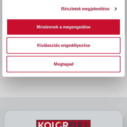
Részletek megjelenítése
Mindennek a megengedése
Kiválasztás engedélyezése
Dulux Nagyvilág Színei
TITOKZATOS FÜGGŐKERT
5L
Megtagad
13 820 Ft
bruttó