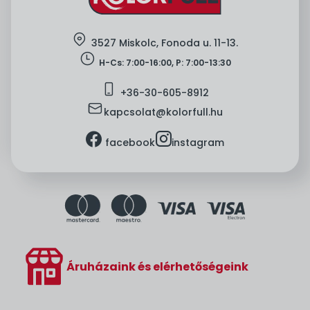
location
3527 Miskolc, Fonoda u. 11-13.
clock
H-Cs: 7:00-16:00, P: 7:00-13:30
mobile
+36-
30-605-8912
mail
kapcsolat@kolorfull.hu
facebook
instagram
facebook
instagram
Áruházaink és elérhetőségeink