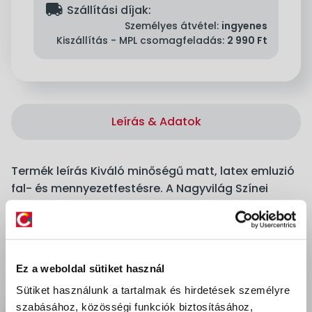
delivery
Szállítási díjak:
Személyes átvétel:
ingyenes
Kiszállítás - MPL csomagfeladás:
2 990 Ft
Leírás & Adatok
Termék leírás Kiváló minőségű matt, latex emluzió
fal- és mennyezetfestésre. A Nagyvilág Színei
termékcsalád az egyedülálló Pigment Pro
formulának köszönhetően csúcsminőségű
pigmentek optimális koncentrációja, mely
kivételes fedőképességet, tartós színeket és
Ez a weboldal sütiket használ
mosásállóságot biztosít. A szennyeződések,
Sütiket használunk a tartalmak és hirdetések személyre
pecsétfoltok könnyen eltávolíthatók megőrizve a
szabásához, közösségi funkciók biztosításához,
fal színét és ideális megjelenését. 56 színben