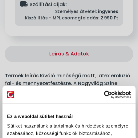
delivery
Szállítási díjak:
Személyes átvétel:
ingyenes
Kiszállítás - MPL csomagfeladás:
2 990 Ft
Leírás & Adatok
Termék leírás Kiváló minőségű matt, latex emluzió
fal- és mennyezetfestésre. A Nagyvilág Színei
termékcsalád az egyedülálló Pigment Pro
formulának köszönhetően csúcsminőségű
pigmentek optimális koncentrációja, mely
kivételes fedőképességet, tartós színeket és
Ez a weboldal sütiket használ
mosásállóságot biztosít. A szennyeződések,
Sütiket használunk a tartalmak és hirdetések személyre
pecsétfoltok könnyen eltávolíthatók megőrizve a
szabásához, közösségi funkciók biztosításához,
fal színét és ideális megjelenését. 56 színben