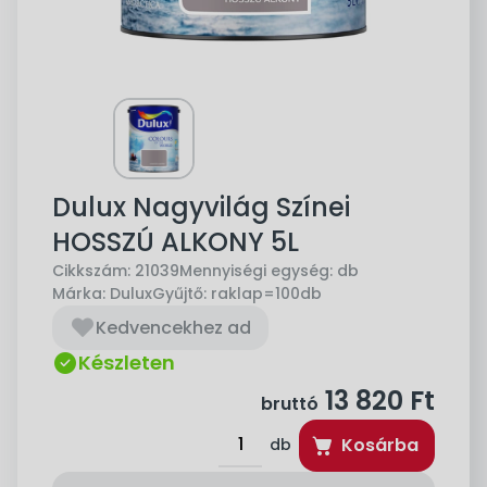
Dulux Nagyvilág Színei
HOSSZÚ ALKONY 5L
Cikkszám:
21039
Mennyiségi egység:
db
Márka:
Dulux
Gyűjtő:
raklap=100db
Kedvencekhez ad
Készleten
13 820
Ft
bruttó
Kosárba
db