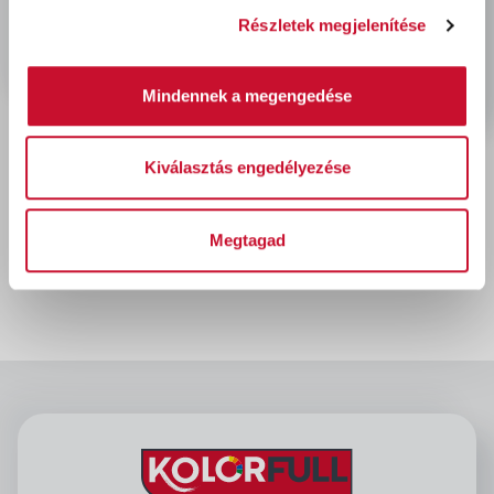
Részletek megjelenítése
Mindennek a megengedése
Kiválasztás engedélyezése
Dulux Nagyvilág Színei
HOSSZÚ ALKONY 5L
Megtagad
13 820 Ft
bruttó