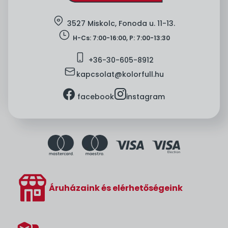
location
3527 Miskolc, Fonoda u. 11-13.
clock
H-Cs: 7:00-16:00, P: 7:00-13:30
mobile
+36-
30-605-8912
mail
kapcsolat@kolorfull.hu
facebook
instagram
facebook
instagram
Áruházaink és elérhetőségeink