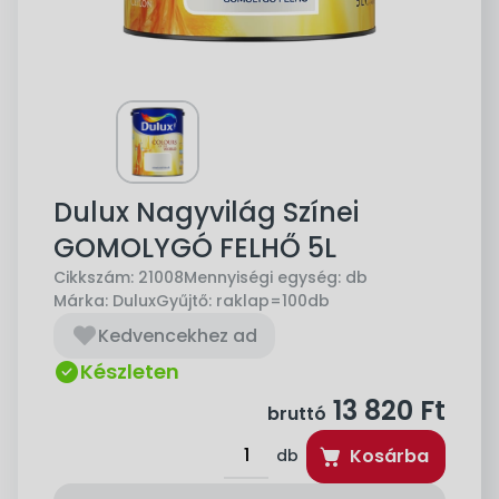
Dulux Nagyvilág Színei
GOMOLYGÓ FELHŐ 5L
Cikkszám:
21008
Mennyiségi egység:
db
Márka:
Dulux
Gyűjtő:
raklap=100db
Kedvencekhez ad
Készleten
13 820
Ft
bruttó
Kosárba
db