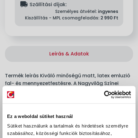
delivery
Szállítási díjak:
Személyes átvétel:
ingyenes
Kiszállítás - MPL csomagfeladás:
2 990 Ft
Leírás & Adatok
Termék leírás Kiváló minőségű matt, latex emluzió
fal- és mennyezetfestésre. A Nagyvilág Színei
termékcsalád az egyedülálló Pigment Pro
formulának köszönhetően csúcsminőségű
pigmentek optimális koncentrációja, mely
kivételes fedőképességet, tartós színeket és
Ez a weboldal sütiket használ
mosásállóságot biztosít. A szennyeződések,
Sütiket használunk a tartalmak és hirdetések személyre
pecsétfoltok könnyen eltávolíthatók megőrizve a
szabásához, közösségi funkciók biztosításához,
fal színét és ideális megjelenését. 56 színben