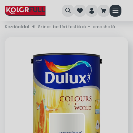
search
heart
person
cart
menu
Kezdőoldal
right_small
Színes beltéri festékek - lemosható