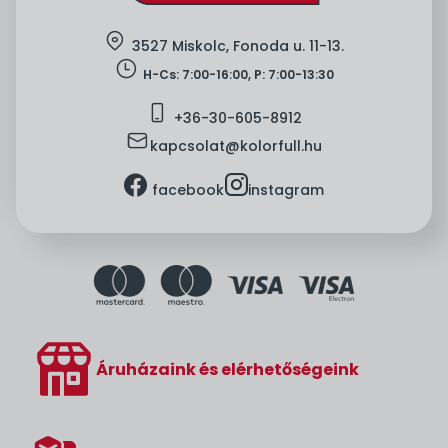
location
3527 Miskolc, Fonoda u. 11-13.
clock
H-Cs: 7:00-16:00, P: 7:00-13:30
mobile
+36-
30-605-8912
mail
kapcsolat@kolorfull.hu
facebook
instagram
facebook
instagram
Áruházaink és elérhetőségeink