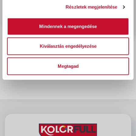
Részletek megjelenítése
Mindennek a megengedése
Kiválasztás engedélyezése
Dulux Nagyvilág Színei
GOMOLYGÓ FELHŐ 5L
Megtagad
13 820 Ft
bruttó