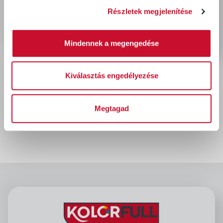
Részletek megjelenítése
Mindennek a megengedése
Kiválasztás engedélyezése
Dulux Nagyvilág Színei
CSILLOGÓ HÓMEZŐ 2,5L
Megtagad
6 570 Ft
bruttó