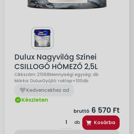
Dulux Nagyvilág Színei
CSILLOGÓ HÓMEZŐ 2,5L
Cikkszám:
21068
Mennyiségi egység:
db
Márka:
Dulux
Gyűjtő:
raklap=100db
Kedvencekhez ad
Készleten
6 570
Ft
bruttó
Kosárba
db