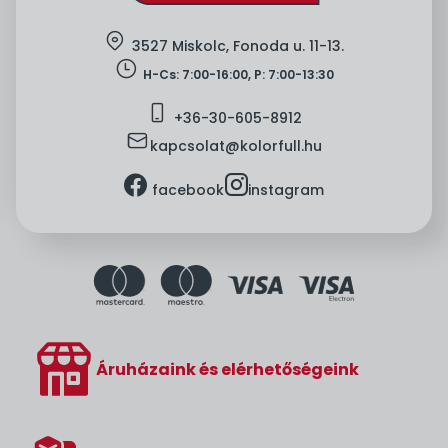
location
3527 Miskolc, Fonoda u. 11-13.
clock
H-Cs: 7:00-16:00, P: 7:00-13:30
mobile
+36-
30-605-8912
mail
kapcsolat@kolorfull.hu
facebook
instagram
facebook
instagram
Áruházaink és elérhetőségeink