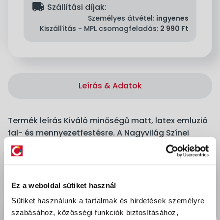
delivery
Szállítási díjak:
Személyes átvétel:
ingyenes
Kiszállítás - MPL csomagfeladás:
2 990 Ft
Leírás & Adatok
Termék leírás Kiváló minőségű matt, latex emluzió
fal- és mennyezetfestésre. A Nagyvilág Színei
termékcsalád az egyedülálló Pigment Pro
formulának köszönhetően csúcsminőségű
pigmentek optimális koncentrációja, mely
kivételes fedőképességet, tartós színeket és
Ez a weboldal sütiket használ
mosásállóságot biztosít. A szennyeződések,
Sütiket használunk a tartalmak és hirdetések személyre
pecsétfoltok könnyen eltávolíthatók megőrizve a
szabásához, közösségi funkciók biztosításához,
fal színét és ideális megjelenését. 56 színben