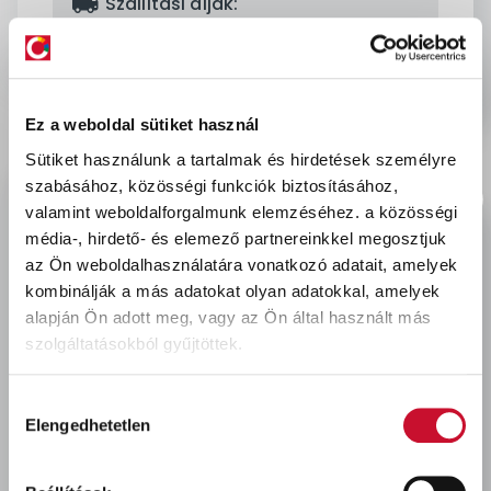
delivery
Szállítási díjak:
Személyes átvétel:
ingyenes
Kiszállítás - MPL csomagfeladás:
1 990 Ft
Ez a weboldal sütiket használ
Sütiket használunk a tartalmak és hirdetések személyre
Leírás & Adatok
szabásához, közösségi funkciók biztosításához,
valamint weboldalforgalmunk elemzéséhez.
a közösségi
média-, hirdető- és elemező partnereinkkel megosztjuk
Egykomponensű szerelő-tömítő poliuretán hab,jó
az Ön weboldalhasználatára vonatkozó adatait, amelyek
kiadóssággal és rövid kötési idővel.
kombinálják a más adatokat olyan adatokkal, amelyek
alapján Ön adott meg, vagy az Ön által használt más
szolgáltatásokból gyűjtöttek.
Utoljára megtekintett termékek
Hozzájárulás
Elengedhetetlen
kiválasztása