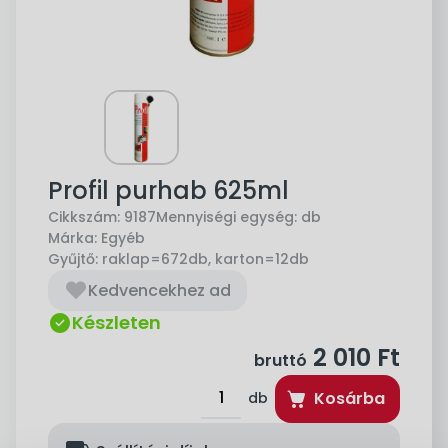
Profil purhab 625ml
Cikkszám:
9187
Mennyiségi egység:
db
Márka:
Egyéb
Gyűjtő:
raklap=672db, karton=12db
Kedvencekhez ad
Készleten
2 010
Ft
bruttó
Kosárba
db