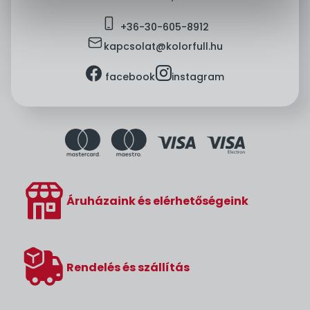
mobile
+36-
30-605-8912
mail
kapcsolat@kolorfull.hu
facebook
instagram
facebook
instagram
Áruházaink és elérhetőségeink
Rendelés és szállítás