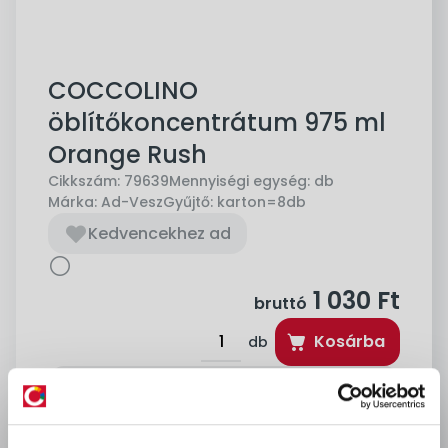
COCCOLINO
öblítőkoncentrátum 975 ml
Orange Rush
Cikkszám:
79639
Mennyiségi egység:
db
Márka:
Ad-Vesz
Gyűjtő:
karton=8db
Kedvencekhez ad
1 030
Ft
bruttó
Kosárba
db
delivery
Szállítási díjak:
Személyes átvétel:
ingyenes
Kiszállítás - MPL csomagfeladás:
1 990 Ft