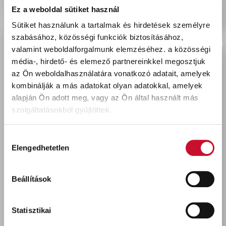
Ez a weboldal sütiket használ
Sütiket használunk a tartalmak és hirdetések személyre
szabásához, közösségi funkciók biztosításához,
valamint weboldalforgalmunk elemzéséhez.
a közösségi
Utoljára megtekintett termékek
média-, hirdető- és elemező partnereinkkel megosztjuk
az Ön weboldalhasználatára vonatkozó adatait, amelyek
kombinálják a más adatokat olyan adatokkal, amelyek
alapján Ön adott meg, vagy az Ön által használt más
szolgáltatásokból gyűjtöttek.
Hozzájárulás
Elengedhetetlen
kiválasztása
COCCOLINO
Beállítások
öblítőkoncentrátum 975
ml Orange Rush
1 030 Ft
bruttó
Statisztikai