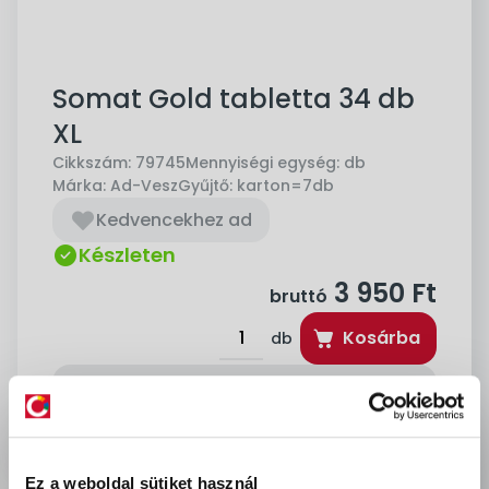
Somat Gold tabletta 34 db
XL
Cikkszám:
79745
Mennyiségi egység:
db
Márka:
Ad-Vesz
Gyűjtő:
karton=7db
Kedvencekhez ad
Készleten
3 950
Ft
bruttó
Kosárba
db
delivery
Szállítási díjak:
Személyes átvétel:
ingyenes
Kiszállítás - MPL csomagfeladás:
1 990 Ft
Ez a weboldal sütiket használ