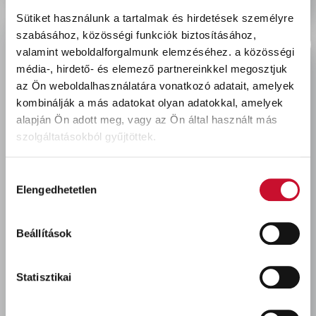
Sütiket használunk a tartalmak és hirdetések személyre
szabásához, közösségi funkciók biztosításához,
valamint weboldalforgalmunk elemzéséhez.
a közösségi
Utoljára megtekintett termékek
média-, hirdető- és elemező partnereinkkel megosztjuk
az Ön weboldalhasználatára vonatkozó adatait, amelyek
kombinálják a más adatokat olyan adatokkal, amelyek
alapján Ön adott meg, vagy az Ön által használt más
szolgáltatásokból gyűjtöttek.
Hozzájárulás
Elengedhetetlen
kiválasztása
Somat Gold tabletta 34
Beállítások
db XL
3 950 Ft
bruttó
Statisztikai