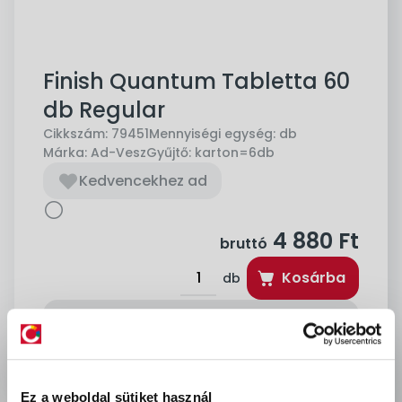
Finish Quantum Tabletta 60
db Regular
Cikkszám:
79451
Mennyiségi egység:
db
Márka:
Ad-Vesz
Gyűjtő:
karton=6db
Kedvencekhez ad
4 880
Ft
bruttó
Kosárba
db
delivery
Szállítási díjak:
Személyes átvétel:
ingyenes
Kiszállítás - MPL csomagfeladás:
1 990 Ft
Ez a weboldal sütiket használ