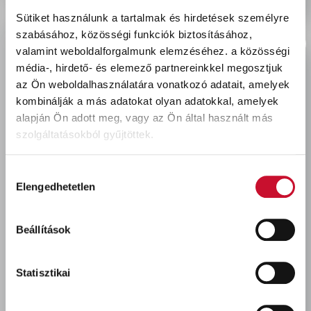
Sütiket használunk a tartalmak és hirdetések személyre
szabásához, közösségi funkciók biztosításához,
valamint weboldalforgalmunk elemzéséhez.
a közösségi
Utoljára megtekintett termékek
média-, hirdető- és elemező partnereinkkel megosztjuk
az Ön weboldalhasználatára vonatkozó adatait, amelyek
kombinálják a más adatokat olyan adatokkal, amelyek
alapján Ön adott meg, vagy az Ön által használt más
szolgáltatásokból gyűjtöttek.
Hozzájárulás
Elengedhetetlen
kiválasztása
Finish Quantum Tabletta
Beállítások
60 db Regular
4 880 Ft
bruttó
Statisztikai