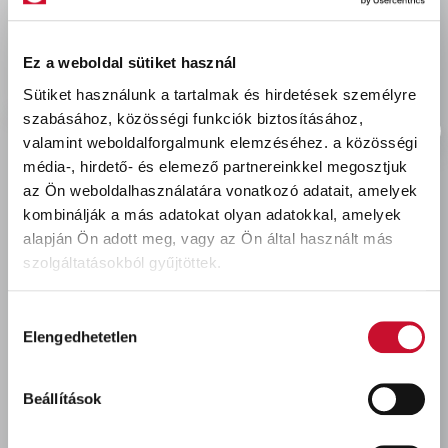
delivery
Szállítási díjak:
Személyes átvétel:
ingyenes
Ez a weboldal sütiket használ
Kiszállítás - MPL csomagfeladás:
1 990 Ft
Sütiket használunk a tartalmak és hirdetések személyre
szabásához, közösségi funkciók biztosításához,
valamint weboldalforgalmunk elemzéséhez.
a közösségi
média-, hirdető- és elemező partnereinkkel megosztjuk
az Ön weboldalhasználatára vonatkozó adatait, amelyek
Utoljára megtekintett termékek
kombinálják a más adatokat olyan adatokkal, amelyek
alapján Ön adott meg, vagy az Ön által használt más
szolgáltatásokból gyűjtöttek.
Hozzájárulás
Elengedhetetlen
kiválasztása
Beállítások
Thermotek lábazati