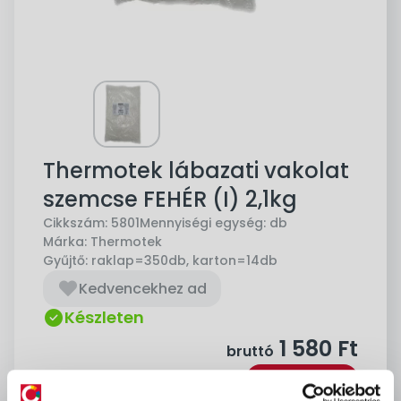
Thermotek lábazati vakolat
szemcse FEHÉR (I) 2,1kg
Cikkszám:
5801
Mennyiségi egység:
db
Márka:
Thermotek
Gyűjtő:
raklap=350db, karton=14db
Kedvencekhez ad
Készleten
1 580
Ft
bruttó
Kosárba
db