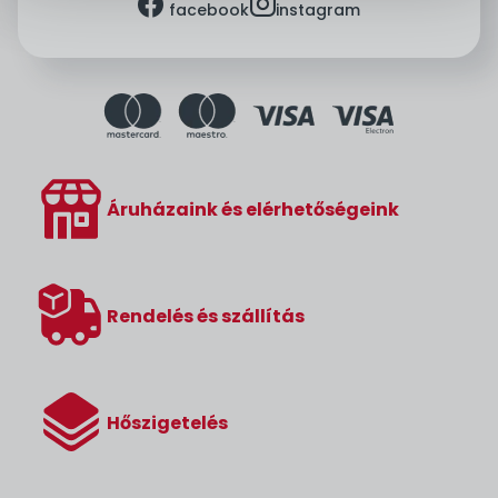
facebook
instagram
facebook
instagram
Áruházaink és elérhetőségeink
Rendelés és szállítás
Hőszigetelés