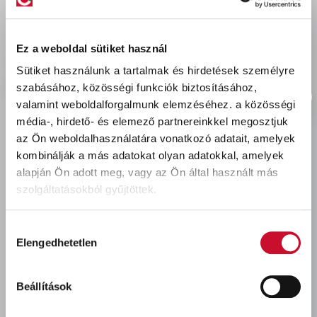
delivery
Szállítási díjak:
Személyes átvétel:
ingyenes
Ez a weboldal sütiket használ
Kiszállítás - MPL csomagfeladás:
1 990 Ft
Sütiket használunk a tartalmak és hirdetések személyre
szabásához, közösségi funkciók biztosításához,
valamint weboldalforgalmunk elemzéséhez.
a közösségi
média-, hirdető- és elemező partnereinkkel megosztjuk
az Ön weboldalhasználatára vonatkozó adatait, amelyek
Utoljára megtekintett termékek
kombinálják a más adatokat olyan adatokkal, amelyek
alapján Ön adott meg, vagy az Ön által használt más
szolgáltatásokból gyűjtöttek.
Hozzájárulás
Elengedhetetlen
kiválasztása
Beállítások
Palette ICC intenzív