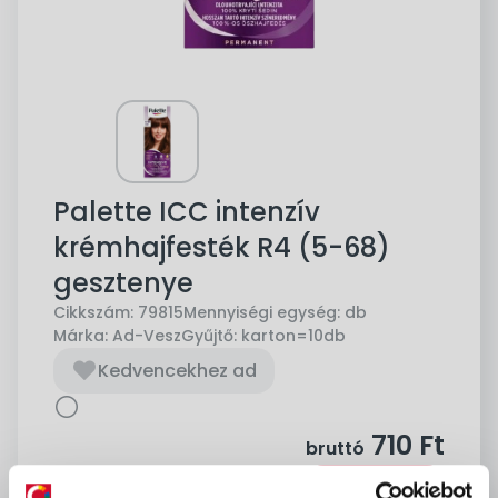
Palette ICC intenzív
krémhajfesték R4 (5-68)
gesztenye
Cikkszám:
79815
Mennyiségi egység:
db
Márka:
Ad-Vesz
Gyűjtő:
karton=10db
Kedvencekhez ad
710
Ft
bruttó
Kosárba
db