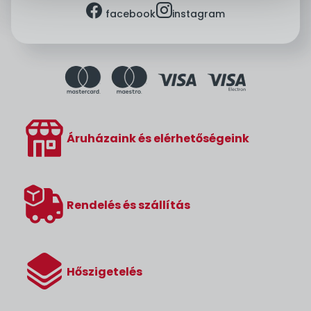
facebook
instagram
facebook
instagram
Áruházaink és elérhetőségeink
Rendelés és szállítás
Hőszigetelés