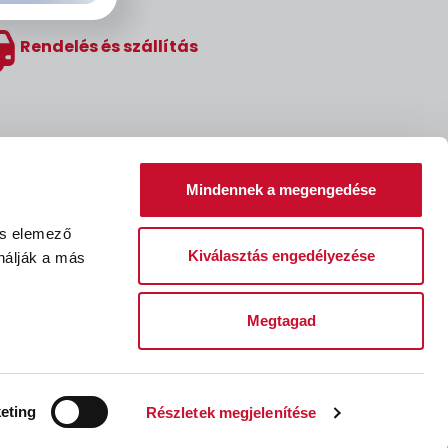
Rendelés és szállítás
Mindennek a megengedése
és elemező
Kiválasztás engedélyezése
nálják a más
Megtagad
léssel kapcsolatos kérelem
Fizetési feltételek
eting
Részletek megjelenítése