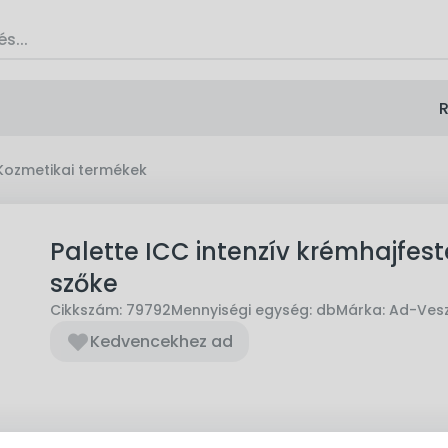
R
Kozmetikai termékek
Palette ICC intenzív krémhajfest
szőke
Cikkszám:
79792
Mennyiségi egység:
db
Márka:
Ad-Ves
Kedvencekhez ad