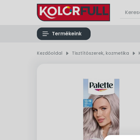
list
Termékeink
Kezdőoldal
right_small
Tisztítószerek, kozmetika
right_small