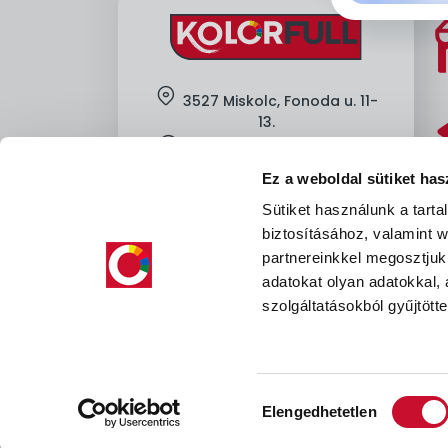
location
3527 Miskolc, Fonoda u. 11-
13.
clock
H-Cs: 7:00-16:00, P: 7:00-13:30
Ez a weboldal sütiket has
mobile
+36-
30-605-8912
Sütiket használunk a tart
mail
kapcsolat@kolorfull.hu
biztosításához, valamint
facebook
instagram
partnereinkkel megosztjuk
facebook
instagram
adatokat olyan adatokkal,
szolgáltatásokból gyűjtötte
Hozzájárulás
Elengedhetetlen
kiválasztása