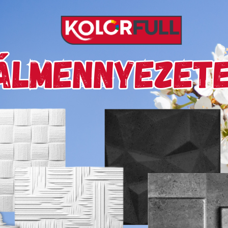
delivery
Szállítási díjak:
Kiszá
mékek