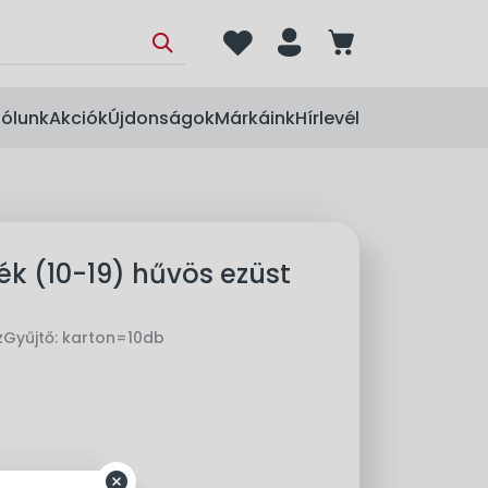
heart
person
cart
ólunk
Akciók
Újdonságok
Márkáink
Hírlevél
ék (10-19) hűvös ezüst
z
Gyűjtő:
karton=10db