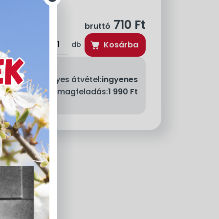
710
Ft
bruttó
Kosárba
db
Személyes átvétel:
ingyenes
llítás - MPL csomagfeladás:
1 990 Ft