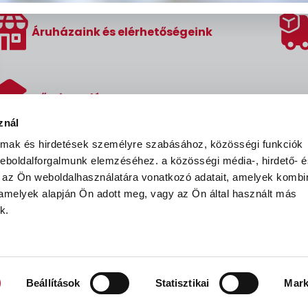
Áruházaink és elérhetőségeink
Hőszigetelés
znál
almak és hirdetések személyre szabásához, közösségi funkciók
 weboldalforgalmunk elemzéséhez.
a közösségi média-, hirdető- 
 az Ön weboldalhasználatára vonatkozó adatait, amelyek kombi
 amelyek alapján Ön adott meg, vagy az Ön által használt más
k.
ÁSZF
Adatvédelmi nyilatkozat
Adatkeze
Beállítások
Statisztikai
Mark
Festék’96 Kft. © 1996-2025. Minden jog fenntartva.