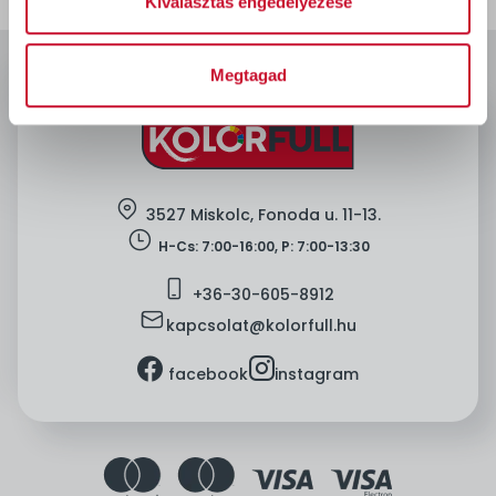
Kiválasztás engedélyezése
Megtagad
location
3527 Miskolc, Fonoda u. 11-13.
clock
H-Cs: 7:00-16:00, P: 7:00-13:30
mobile
+36-
30-605-8912
mail
kapcsolat@kolorfull.hu
facebook
instagram
facebook
instagram