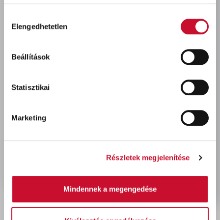
meghosszabbítja a rendszer élettartalmát.
Hozzájárulás
Elengedhetetlen
kiválasztása
Utoljára megtekintett termékek
Beállítások
Statisztikai
Marketing
Részletek megjelenítése
Coror Rapid korróziógátló
alapozó VÖRÖS 750ml
5 220 Ft
bruttó
Mindennek a megengedése