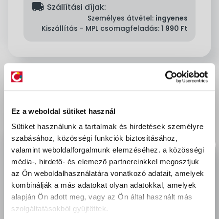
delivery
Szállítási díjak:
Személyes átvétel:
ingyenes
Kiszállítás - MPL csomagfeladás:
1 990 Ft
Leírás & Adatok
Ez a weboldal sütiket használ
A Coror Rapid korróziógátló alapozó kül- és
Sütiket használunk a tartalmak és hirdetések személyre
beltérben fémfelületek alapozó festésére
szabásához, közösségi funkciók biztosításához,
használható. A festék kiadós, kiváló
valamint weboldalforgalmunk elemzéséhez.
a közösségi
fedőképességű, jól szórható, könnyen ecsetelhető,
média-, hirdető- és elemező partnereinkkel megosztjuk
cseppmentes és gyorsan száradó. Kiváló
az Ön weboldalhasználatára vonatkozó adatait, amelyek
minőségű, rugalmas és tartós bevonatot ad.
kombinálják a más adatokat olyan adatokkal, amelyek
Megfelelő kivitelezés és rétegvastagság esetén a
alapján Ön adott meg, vagy az Ön által használt más
bevonat élettartama – fedőfestés nélkül –
szolgáltatásokból gyűjtöttek.
meghaladja a fél évet, fedőfestéssel több évvel