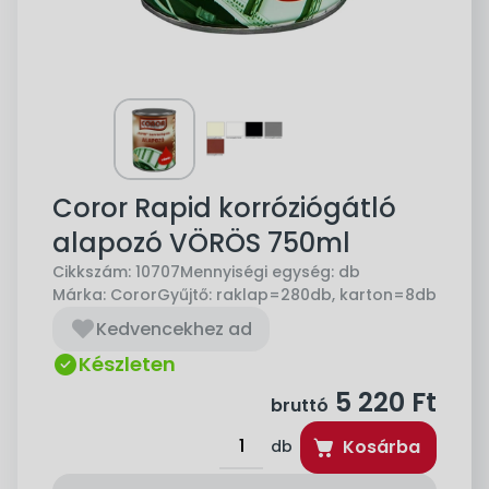
Coror Rapid korróziógátló
alapozó VÖRÖS 750ml
Cikkszám:
10707
Mennyiségi egység:
db
Márka:
Coror
Gyűjtő:
raklap=280db, karton=8db
Kedvencekhez ad
Készleten
5 220
Ft
bruttó
Kosárba
db