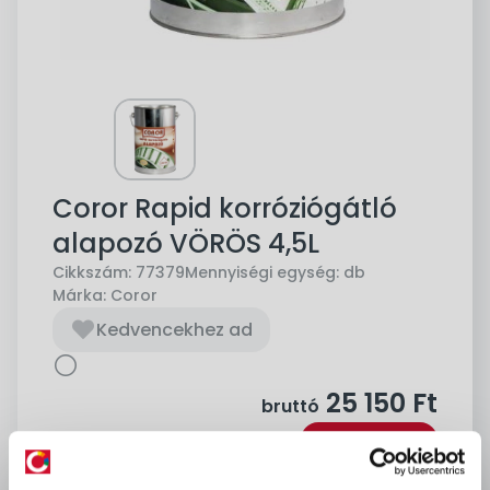
Coror Rapid korróziógátló
alapozó VÖRÖS 4,5L
Cikkszám:
77379
Mennyiségi egység:
db
Márka:
Coror
Kedvencekhez ad
25 150
Ft
bruttó
Kosárba
db