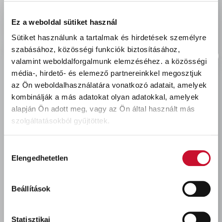
delivery
Szállítási díjak:
Személyes átvétel:
ingyenes
Ez a weboldal sütiket használ
Kiszállítás - MPL csomagfeladás:
2 990 Ft
Sütiket használunk a tartalmak és hirdetések személyre
szabásához, közösségi funkciók biztosításához,
valamint weboldalforgalmunk elemzéséhez.
a közösségi
média-, hirdető- és elemező partnereinkkel megosztjuk
az Ön weboldalhasználatára vonatkozó adatait, amelyek
Utoljára megtekintett termékek
kombinálják a más adatokat olyan adatokkal, amelyek
alapján Ön adott meg, vagy az Ön által használt más
szolgáltatásokból gyűjtöttek.
Hozzájárulás
Elengedhetetlen
kiválasztása
Beállítások
Coror Rapid korróziógátló
alapozó VÖRÖS 4,5L
Statisztikai