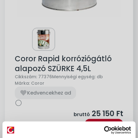
Coror Rapid korróziógátló
alapozó SZÜRKE 4,5L
Cikkszám:
77376
Mennyiségi egység:
db
Márka:
Coror
Kedvencekhez ad
25 150
Ft
bruttó
Kosárba
db