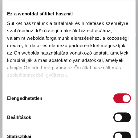
delivery
Szállítási díjak:
Személyes átvétel:
ingyenes
Ez a weboldal sütiket használ
Kiszállítás - MPL csomagfeladás:
2 990 Ft
Sütiket használunk a tartalmak és hirdetések személyre
szabásához, közösségi funkciók biztosításához,
valamint weboldalforgalmunk elemzéséhez.
a közösségi
média-, hirdető- és elemező partnereinkkel megosztjuk
az Ön weboldalhasználatára vonatkozó adatait, amelyek
Utoljára megtekintett termékek
kombinálják a más adatokat olyan adatokkal, amelyek
alapján Ön adott meg, vagy az Ön által használt más
szolgáltatásokból gyűjtöttek.
Hozzájárulás
Elengedhetetlen
kiválasztása
Beállítások
Coror Rapid korróziógátló
alapozó SZÜRKE 4,5L
Statisztikai