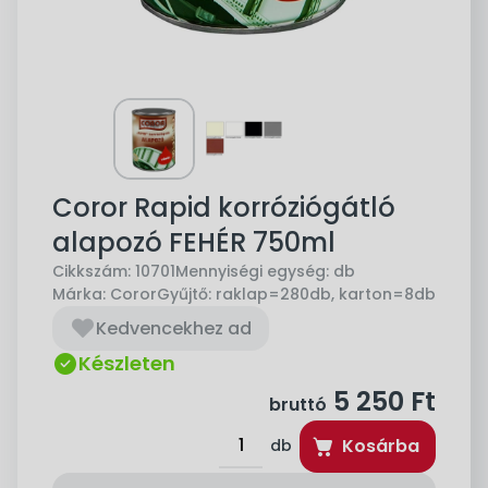
Coror Rapid korróziógátló
alapozó FEHÉR 750ml
Cikkszám:
10701
Mennyiségi egység:
db
Márka:
Coror
Gyűjtő:
raklap=280db, karton=8db
Kedvencekhez ad
Készleten
5 250
Ft
bruttó
Kosárba
db