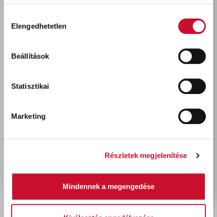
meghosszabbítja a rendszer élettartalmát.
Hozzájárulás
Elengedhetetlen
kiválasztása
Utoljára megtekintett termékek
Beállítások
Statisztikai
Marketing
Részletek megjelenítése
Coror Rapid korróziógátló
alapozó FEHÉR 750ml
5 250 Ft
bruttó
Mindennek a megengedése