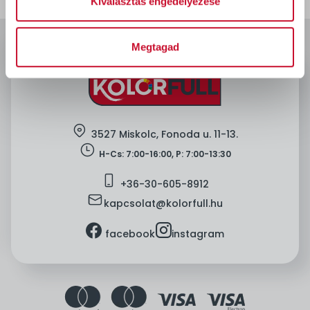
Kiválasztás engedélyezése
Megtagad
location
3527 Miskolc, Fonoda u. 11-13.
clock
H-Cs: 7:00-16:00, P: 7:00-13:30
mobile
+36-
30-605-8912
mail
kapcsolat@kolorfull.hu
facebook
instagram
facebook
instagram