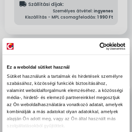
delivery
Szállítási díjak:
Személyes átvétel:
ingyenes
Kiszállítás - MPL csomagfeladás:
1 990 Ft
Leírás & Adatok
Ez a weboldal sütiket használ
A Coror Rapid korróziógátló alapozó kül- és
Sütiket használunk a tartalmak és hirdetések személyre
beltérben fémfelületek alapozó festésére
szabásához, közösségi funkciók biztosításához,
használható. A festék kiadós, kiváló
valamint weboldalforgalmunk elemzéséhez.
a közösségi
fedőképességű, jól szórható, könnyen ecsetelhető,
média-, hirdető- és elemező partnereinkkel megosztjuk
cseppmentes és gyorsan száradó. Kiváló
az Ön weboldalhasználatára vonatkozó adatait, amelyek
minőségű, rugalmas és tartós bevonatot ad.
kombinálják a más adatokat olyan adatokkal, amelyek
Megfelelő kivitelezés és rétegvastagság esetén a
alapján Ön adott meg, vagy az Ön által használt más
bevonat élettartama – fedőfestés nélkül –
szolgáltatásokból gyűjtöttek.
meghaladja a fél évet, fedőfestéssel több évvel