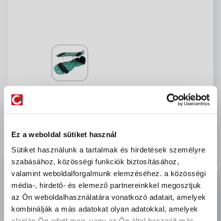
Szögescipő 30cm
Cikkszám:
70387
Mennyiségi egység:
pár
Márka:
Egyéb
Kedvencekhez ad
Ez a weboldal sütiket használ
Kifutott
Sütiket használunk a tartalmak és hirdetések személyre
szabásához, közösségi funkciók biztosításához,
-
Ft
bruttó
valamint weboldalforgalmunk elemzéséhez.
a közösségi
média-, hirdető- és elemező partnereinkkel megosztjuk
delivery
Szállítási díjak:
az Ön weboldalhasználatára vonatkozó adatait, amelyek
Személyes átvétel:
ingyenes
kombinálják a más adatokat olyan adatokkal, amelyek
Kiszállítás - MPL csomagfeladás:
1 990 Ft
alapján Ön adott meg, vagy az Ön által használt más