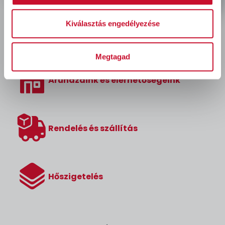
Kiválasztás engedélyezése
Megtagad
Áruházaink és elérhetőségeink
Rendelés és szállítás
Hőszigetelés