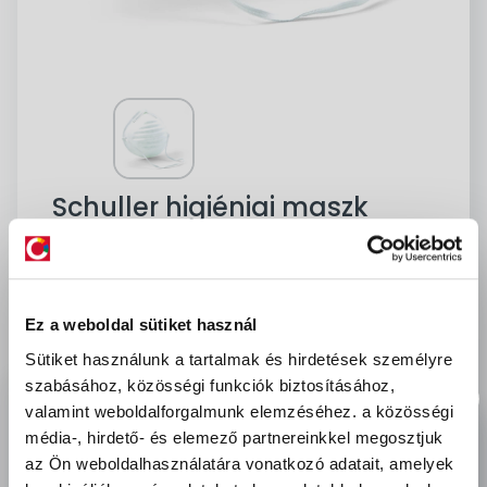
Schuller higiéniai maszk
Aero Ind
Cikkszám:
7405
Mennyiségi egység:
db
Márka:
Schuller
Gyűjtő:
raklap=1000db, karton=50db
Ez a weboldal sütiket használ
Kedvencekhez ad
Sütiket használunk a tartalmak és hirdetések személyre
Kifutott
szabásához, közösségi funkciók biztosításához,
valamint weboldalforgalmunk elemzéséhez.
a közösségi
-
Ft
bruttó
média-, hirdető- és elemező partnereinkkel megosztjuk
az Ön weboldalhasználatára vonatkozó adatait, amelyek
delivery
Szállítási díjak: