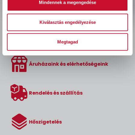
Mindennek a megengedése
facebook
instagram
facebook
instagram
Kiválasztás engedélyezése
Megtagad
Áruházaink és elérhetőségeink
Rendelés és szállítás
Hőszigetelés