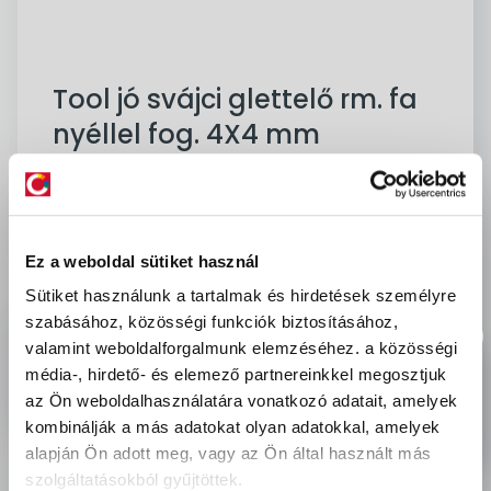
Tool jó svájci glettelő rm. fa
nyéllel fog. 4X4 mm
Cikkszám:
75037
Mennyiségi egység:
db
Márka:
Tool Jó
Kedvencekhez ad
Kifutott
Ez a weboldal sütiket használ
-
Ft
bruttó
Sütiket használunk a tartalmak és hirdetések személyre
szabásához, közösségi funkciók biztosításához,
delivery
Szállítási díjak:
valamint weboldalforgalmunk elemzéséhez.
a közösségi
Személyes átvétel:
ingyenes
média-, hirdető- és elemező partnereinkkel megosztjuk
Kiszállítás - MPL csomagfeladás:
1 990 Ft
az Ön weboldalhasználatára vonatkozó adatait, amelyek
kombinálják a más adatokat olyan adatokkal, amelyek
alapján Ön adott meg, vagy az Ön által használt más
szolgáltatásokból gyűjtöttek.