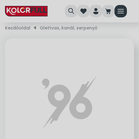
search
heart
person
cart
menu
Kezdőoldal
right_small
Glettvas, kanál, serpenyő