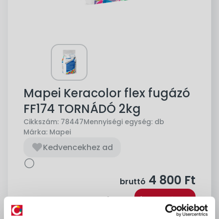
Mapei Keracolor flex fugázó
FF174 TORNÁDÓ 2kg
Cikkszám:
78447
Mennyiségi egység:
db
Márka:
Mapei
Kedvencekhez ad
4 800
Ft
bruttó
Kosárba
db