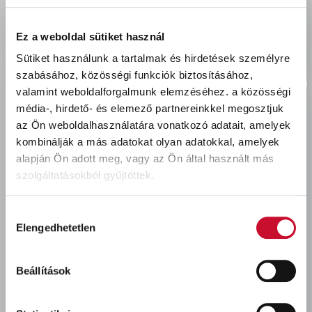
delivery
Szállítási díjak:
Személyes átvétel:
ingyenes
Ez a weboldal sütiket használ
Kiszállítás - MPL csomagfeladás:
1 990 Ft
Sütiket használunk a tartalmak és hirdetések személyre
szabásához, közösségi funkciók biztosításához,
valamint weboldalforgalmunk elemzéséhez.
a közösségi
média-, hirdető- és elemező partnereinkkel megosztjuk
az Ön weboldalhasználatára vonatkozó adatait, amelyek
Utoljára megtekintett termékek
kombinálják a más adatokat olyan adatokkal, amelyek
alapján Ön adott meg, vagy az Ön által használt más
szolgáltatásokból gyűjtöttek.
Hozzájárulás
Elengedhetetlen
kiválasztása
Beállítások
Mapei Keracolor flex
fugázó FF174 TORNÁDÓ
2kg