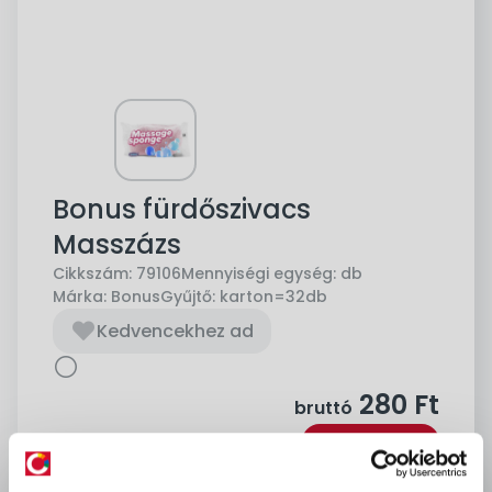
Bonus fürdőszivacs
Masszázs
Cikkszám:
79106
Mennyiségi egység:
db
Márka:
Bonus
Gyűjtő:
karton=32db
Kedvencekhez ad
280
Ft
bruttó
Kosárba
db