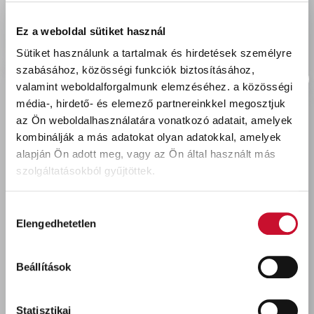
delivery
Szállítási díjak:
Személyes átvétel:
ingyenes
Ez a weboldal sütiket használ
Kiszállítás - MPL csomagfeladás:
1 990 Ft
Sütiket használunk a tartalmak és hirdetések személyre
szabásához, közösségi funkciók biztosításához,
valamint weboldalforgalmunk elemzéséhez.
a közösségi
média-, hirdető- és elemező partnereinkkel megosztjuk
az Ön weboldalhasználatára vonatkozó adatait, amelyek
Utoljára megtekintett termékek
kombinálják a más adatokat olyan adatokkal, amelyek
alapján Ön adott meg, vagy az Ön által használt más
szolgáltatásokból gyűjtöttek.
Hozzájárulás
Elengedhetetlen
kiválasztása
Beállítások
Bonus fürdőszivacs
Masszázs
Statisztikai