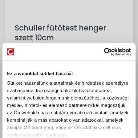
Schuller fűtőtest henger
szett 10cm
Cikkszám:
78523
Mennyiségi egység:
db
Márka:
Schuller
Kedvencekhez ad
Kifutott
Ez a weboldal sütiket használ
-
Ft
bruttó
Sütiket használunk a tartalmak és hirdetések személyre
szabásához, közösségi funkciók biztosításához,
delivery
Szállítási díjak:
valamint weboldalforgalmunk elemzéséhez.
a közösségi
Személyes átvétel:
ingyenes
média-, hirdető- és elemező partnereinkkel megosztjuk
Kiszállítás - MPL csomagfeladás:
1 990 Ft
az Ön weboldalhasználatára vonatkozó adatait, amelyek
kombinálják a más adatokat olyan adatokkal, amelyek
alapján Ön adott meg, vagy az Ön által használt más
szolgáltatásokból gyűjtöttek.