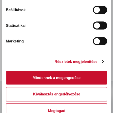
Beállítások
Statisztikai
Marketing
Well Done Fertix
fertőtlenítőszer 4 l Lemon
3 210 Ft
bruttó
Részletek megjelenítése
Mindennek a megengedése
Kiválasztás engedélyezése
Megtagad