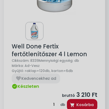
Well Done Fertix
fertőtlenítőszer 4 l Lemon
Cikkszám:
8339
Mennyiségi egység:
db
Márka:
Ad-Vesz
Gyűjtő:
raklap=120db, karton=6db
Kedvencekhez ad
Készleten
3 210
Ft
bruttó
Kosárba
db