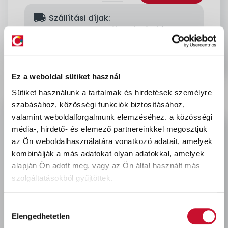
delivery
Szállítási díjak:
Személyes átvétel:
ingyenes
Kiszállítás - MPL csomagfeladás:
1 990 Ft
Ez a weboldal sütiket használ
Sütiket használunk a tartalmak és hirdetések személyre
Leírás & Adatok
szabásához, közösségi funkciók biztosításához,
valamint weboldalforgalmunk elemzéséhez.
a közösségi
média-, hirdető- és elemező partnereinkkel megosztjuk
Illatosított fertőtlenítőszer, egyaránt alkalmas
az Ön weboldalhasználatára vonatkozó adatait, amelyek
zsíros felületek tisztítására. Főként nagy
kombinálják a más adatokat olyan adatokkal, amelyek
kőfelületek tisztítására ajánlott.
alapján Ön adott meg, vagy az Ön által használt más
szolgáltatásokból gyűjtöttek.
Utoljára megtekintett termékek
Hozzájárulás
Elengedhetetlen
kiválasztása