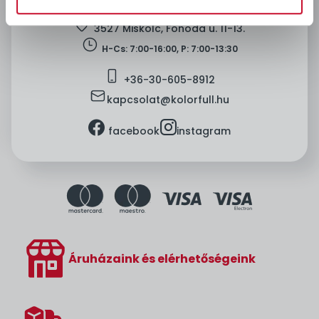
location
3527 Miskolc, Fonoda u. 11-13.
clock
H-Cs: 7:00-16:00, P: 7:00-13:30
mobile
+36-
30-605-8912
mail
kapcsolat@kolorfull.hu
facebook
instagram
facebook
instagram
Áruházaink és elérhetőségeink