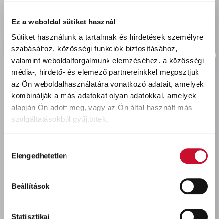
delivery
Szállítási díjak:
Személyes átvétel:
ingyenes
Ez a weboldal sütiket használ
Kiszállítás - MPL csomagfeladás:
1 990 Ft
Sütiket használunk a tartalmak és hirdetések személyre
szabásához, közösségi funkciók biztosításához,
valamint weboldalforgalmunk elemzéséhez.
a közösségi
média-, hirdető- és elemező partnereinkkel megosztjuk
az Ön weboldalhasználatára vonatkozó adatait, amelyek
Utoljára megtekintett termékek
kombinálják a más adatokat olyan adatokkal, amelyek
alapján Ön adott meg, vagy az Ön által használt más
szolgáltatásokból gyűjtöttek.
Hozzájárulás
Elengedhetetlen
kiválasztása
Beállítások
Jub akrilin fakitt 10 FEHÉR
350gr
Statisztikai