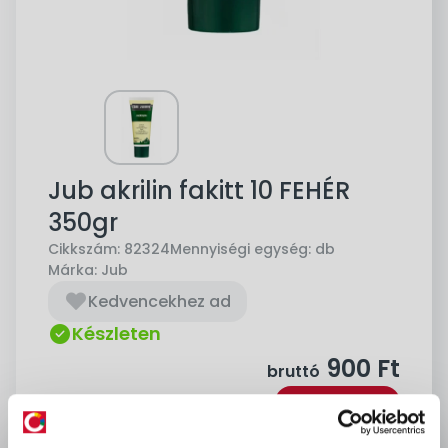
Jub akrilin fakitt 10 FEHÉR
350gr
Cikkszám:
82324
Mennyiségi egység:
db
Márka:
Jub
Kedvencekhez ad
Készleten
900
Ft
bruttó
Kosárba
db