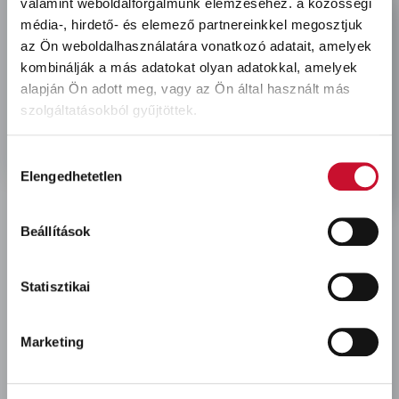
valamint weboldalforgalmunk elemzéséhez.
a közösségi
location
média-, hirdető- és elemező partnereinkkel megosztjuk
3527 Miskolc, Fonoda u. 11-13.
az Ön weboldalhasználatára vonatkozó adatait, amelyek
clock
H-Cs: 7:00-16:00, P: 7:00-13:30
kombinálják a más adatokat olyan adatokkal, amelyek
mobile
alapján Ön adott meg, vagy az Ön által használt más
+36-
30-605-8912
szolgáltatásokból gyűjtöttek.
mail
kapcsolat@kolorfull.hu
facebook
instagram
facebook
instagram
Hozzájárulás
Elengedhetetlen
kiválasztása
Beállítások
Statisztikai
Áruházaink és elérhetőségeink
Marketing