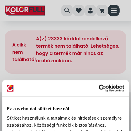
search
heart
person
cart
menu
A(z) 23333 kóddal rendelkező
A cikk
termék nem található. Lehetséges,
nem
hogy a termék már nincs az
található!
áruházunkban.
Ez a weboldal sütiket használ
Sütiket használunk a tartalmak és hirdetések személyre
szabásához, közösségi funkciók biztosításához,