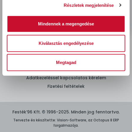
Rendelés és szállítás
Részletek megjelenítése
Mindennek a megengedése
Hőszigetelés
Kiválasztás engedélyezése
ÁSZF
Megtagad
Adatvédelmi nyilatkozat
Adatkezeléssel kapcsolatos kérelem
Fizetési feltételek
Festék’96 Kft. © 1996-2025. Minden jog fenntartva.
Tervezte és készítette:
Vision-Software, az Octopus 8 ERP
forgalmazója
.