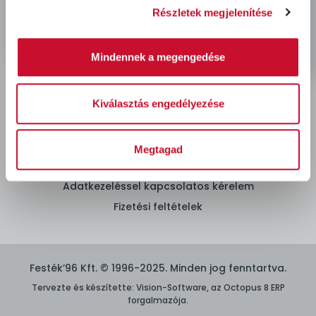
Rendelés és szállítás
Részletek megjelenítése
Mindennek a megengedése
Hőszigetelés
Kiválasztás engedélyezése
ÁSZF
Megtagad
Adatvédelmi nyilatkozat
Adatkezeléssel kapcsolatos kérelem
Fizetési feltételek
Festék’96 Kft. © 1996-2025. Minden jog fenntartva.
Tervezte és készítette:
Vision-Software, az Octopus 8 ERP
forgalmazója
.