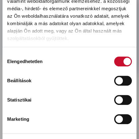
valamint weboldalforgalmunk elemzéséhez.
a közösségi
location
média-, hirdető- és elemező partnereinkkel megosztjuk
3527 Miskolc, Fonoda u. 11-13.
az Ön weboldalhasználatára vonatkozó adatait, amelyek
clock
H-Cs: 7:00-16:00, P: 7:00-13:30
kombinálják a más adatokat olyan adatokkal, amelyek
mobile
alapján Ön adott meg, vagy az Ön által használt más
+36-
30-605-8912
szolgáltatásokból gyűjtöttek.
mail
kapcsolat@kolorfull.hu
facebook
instagram
facebook
instagram
Hozzájárulás
Elengedhetetlen
kiválasztása
Beállítások
Statisztikai
Áruházaink és elérhetőségeink
Marketing