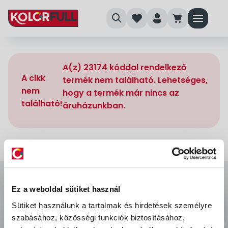
search
heart
person
cart
menu
A(z) 23174 kóddal rendelkező
A cikk
termék nem található. Lehetséges,
nem
hogy a termék már nincs az
található!
áruházunkban.
Ez a weboldal sütiket használ
Sütiket használunk a tartalmak és hirdetések személyre
szabásához, közösségi funkciók biztosításához,