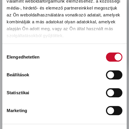
valamint weboldalforgalmunk elemzéséhez.
a közösségi
location
média-, hirdető- és elemező partnereinkkel megosztjuk
3527 Miskolc, Fonoda u. 11-13.
az Ön weboldalhasználatára vonatkozó adatait, amelyek
clock
H-Cs: 7:00-16:00, P: 7:00-13:30
kombinálják a más adatokat olyan adatokkal, amelyek
mobile
alapján Ön adott meg, vagy az Ön által használt más
+36-
30-605-8912
szolgáltatásokból gyűjtöttek.
mail
kapcsolat@kolorfull.hu
facebook
instagram
facebook
instagram
Hozzájárulás
Elengedhetetlen
kiválasztása
Beállítások
Statisztikai
Áruházaink és elérhetőségeink
Marketing