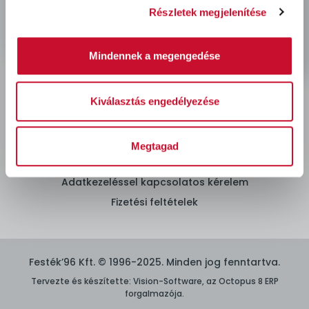
Rendelés és szállítás
Részletek megjelenítése
Mindennek a megengedése
Hőszigetelés
Kiválasztás engedélyezése
ÁSZF
Megtagad
Adatvédelmi nyilatkozat
Adatkezeléssel kapcsolatos kérelem
Fizetési feltételek
Festék’96 Kft. © 1996-2025. Minden jog fenntartva.
Tervezte és készítette:
Vision-Software, az Octopus 8 ERP
forgalmazója
.