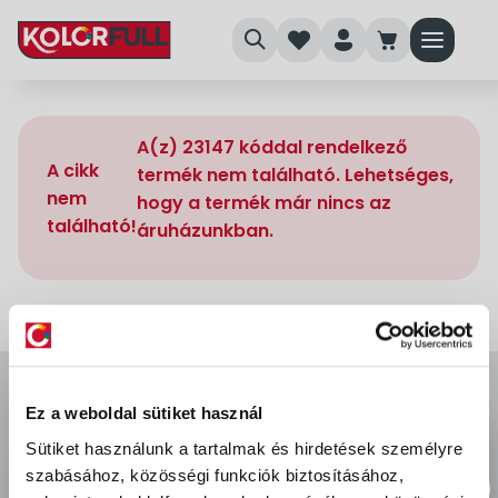
search
heart
person
cart
menu
A(z) 23147 kóddal rendelkező
A cikk
termék nem található. Lehetséges,
nem
hogy a termék már nincs az
található!
áruházunkban.
Ez a weboldal sütiket használ
Sütiket használunk a tartalmak és hirdetések személyre
szabásához, közösségi funkciók biztosításához,