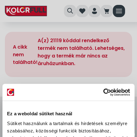
search
heart
person
cart
menu
A(z) 21119 kóddal rendelkező
A cikk
termék nem található. Lehetséges,
nem
hogy a termék már nincs az
található!
áruházunkban.
Ez a weboldal sütiket használ
Sütiket használunk a tartalmak és hirdetések személyre
szabásához, közösségi funkciók biztosításához,