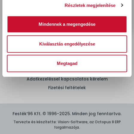
Rendelés és szállítás
Részletek megjelenítése
Mindennek a megengedése
Hőszigetelés
Kiválasztás engedélyezése
ÁSZF
Megtagad
Adatvédelmi nyilatkozat
Adatkezeléssel kapcsolatos kérelem
Fizetési feltételek
Festék’96 Kft. © 1996-2025. Minden jog fenntartva.
Tervezte és készítette:
Vision-Software, az Octopus 8 ERP
forgalmazója
.