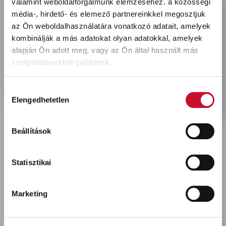
valamint weboldalforgalmunk elemzéséhez.
a közösségi
location
média-, hirdető- és elemező partnereinkkel megosztjuk
3527 Miskolc, Fonoda u. 11-13.
az Ön weboldalhasználatára vonatkozó adatait, amelyek
clock
H-Cs: 7:00-16:00, P: 7:00-13:30
kombinálják a más adatokat olyan adatokkal, amelyek
mobile
alapján Ön adott meg, vagy az Ön által használt más
+36-
30-605-8912
szolgáltatásokból gyűjtöttek.
mail
kapcsolat@kolorfull.hu
facebook
instagram
facebook
instagram
Hozzájárulás
Elengedhetetlen
kiválasztása
Beállítások
Statisztikai
Áruházaink és elérhetőségeink
Marketing