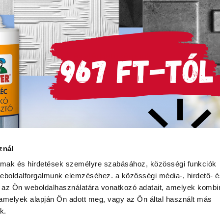
Áruházaink és elérhetőségeink
Hőszigetelés
znál
almak és hirdetések személyre szabásához, közösségi funkciók
 weboldalforgalmunk elemzéséhez.
a közösségi média-, hirdető- 
 az Ön weboldalhasználatára vonatkozó adatait, amelyek kombi
 amelyek alapján Ön adott meg, vagy az Ön által használt más
ÁSZF
Adatvédelmi nyilatkozat
Adatkeze
k.