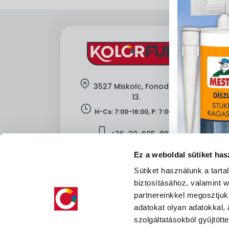
location
3527 Miskolc, Fonoda u. 11-
13.
clock
H-Cs: 7:00-16:00, P: 7:00-13:30
mobile
+36-
30-605-8912
mail
kapcsolat@kolorfull.hu
Ez a weboldal sütiket has
facebook
instagram
facebook
instagram
Sütiket használunk a tart
biztosításához, valamint
partnereinkkel megosztjuk
adatokat olyan adatokkal,
szolgáltatásokból gyűjtötte