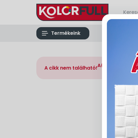
list
Termékeink
A(z) 17301 kódd
A cikk nem található!