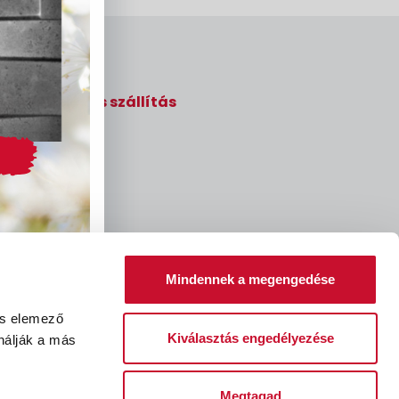
Rendelés és szállítás
Mindennek a megengedése
és elemező
Kiválasztás engedélyezése
nálják a más
léssel kapcsolatos kérelem
Fizetési feltételek
Megtagad