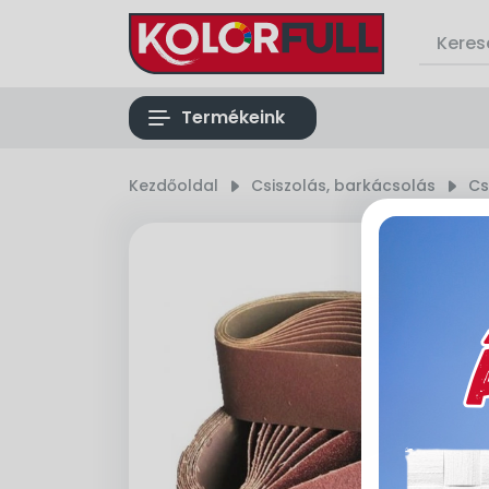
list
Termékeink
Kezdőoldal
right_small
Csiszolás, barkácsolás
right_small
Cs