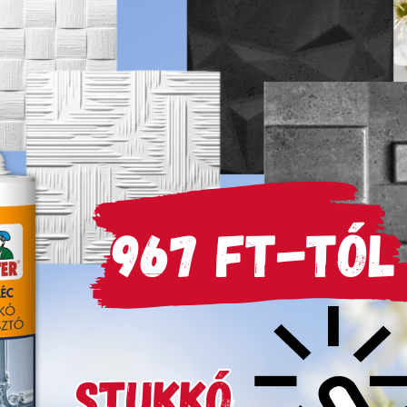
Kifutott
delivery
Szállítási díjak:
Kiszá
Áruházaink és elérhetőségeink