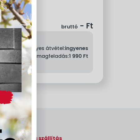
-
Ft
bruttó
Személyes átvétel:
ingyenes
llítás - MPL csomagfeladás:
1 990 Ft
Rendelés és szállítás