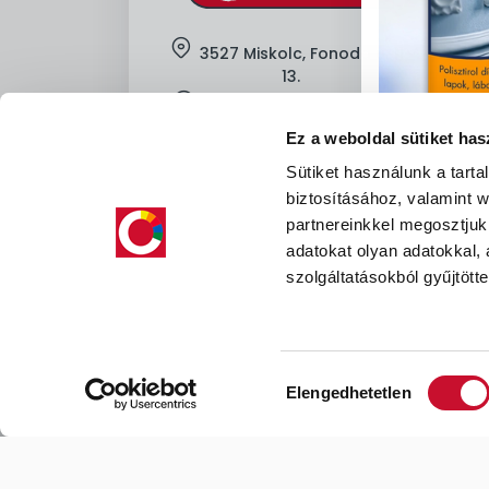
location
3527 Miskolc, Fonoda u. 11-
13.
clock
H-Cs: 7:00-16:00, P: 7:00-13:30
Ez a weboldal sütiket has
mobile
+36-
30-605-8912
Sütiket használunk a tart
mail
kapcsolat@kolorfull.hu
biztosításához, valamint
facebook
instagram
partnereinkkel megosztjuk
facebook
instagram
adatokat olyan adatokkal,
szolgáltatásokból gyűjtötte
Hozzájárulás
Elengedhetetlen
kiválasztása