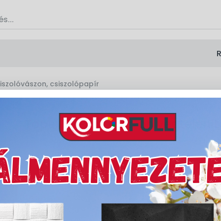
R
iszolóvászon, csiszolópapír
Topex csiszolóvászon végtelení
Cikkszám:
70223
Mennyiségi egység:
db
Márka:
Egyéb
Kedvencekhez ad