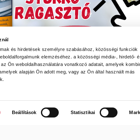
Hőszigetelés
znál
almak és hirdetések személyre szabásához, közösségi funkciók
 weboldalforgalmunk elemzéséhez.
a közösségi média-, hirdető- 
 az Ön weboldalhasználatára vonatkozó adatait, amelyek kombi
 amelyek alapján Ön adott meg, vagy az Ön által használt más
k.
ÁSZF
Adatvédelmi nyilatkozat
Adatkeze
Beállítások
Statisztikai
Mark
Festék’96 Kft. © 1996-2025. Minden jog fenntartva.
Tervezte és készítette:
Vision-Software, az Octopus 8 ERP forgalmazója
.