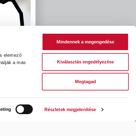
Mindennek a megengedése
és elemező
Kiválasztás engedélyezése
nálják a más
Megtagad
léssel kapcsolatos kérelem
Fizetési feltételek
eting
Részletek megjelenítése