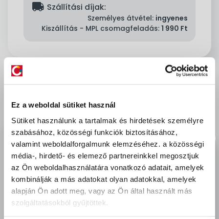
delivery
Szállítási díjak:
Személyes átvétel:
ingyenes
Kiszállítás - MPL csomagfeladás:
1 990 Ft
Leírás & Adatok
Ez a weboldal sütiket használ
Üveg, porcelán, műanyag, fém illetve szinte
Sütiket használunk a tartalmak és hirdetések személyre
minden felület feliratozására, jelölésére alkalmas.
szabásához, közösségi funkciók biztosításához,
különösen ajánlott szennyezett felületekhez, lakk-
valamint weboldalforgalmunk elemzéséhez.
a közösségi
és dekorációs marker. Kerekített csúcs, fémtest,
média-, hirdető- és elemező partnereinkkel megosztjuk
permanent, lakkszerűen fedő festékkel töltve.
az Ön weboldalhasználatára vonatkozó adatait, amelyek
kombinálják a más adatokat olyan adatokkal, amelyek
Gyorsan száradó festék, írásképe törlés- és
alapján Ön adott meg, vagy az Ön által használt más
vízálló, magas fény- hő- és törlésálló.
szolgáltatásokból gyűjtöttek.
Festékadagolása egyenletes, szelep vezérli.
Vonalvastagság: 2-4 mm.