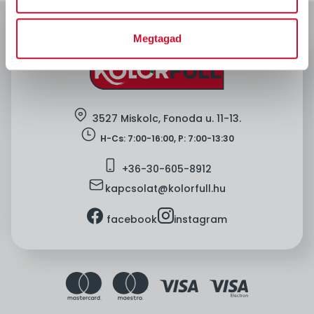
Megtagad
location
3527 Miskolc, Fonoda u. 11-13.
clock
H-Cs: 7:00-16:00, P: 7:00-13:30
mobile
+36-
30-605-8912
mail
kapcsolat@kolorfull.hu
facebook
instagram
facebook
instagram