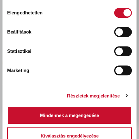
Hozzájárulás
Elengedhetetlen
kiválasztása
Utoljára megtekintett termékek
Beállítások
Statisztikai
Marketing
Részletek megjelenítése
EDDING 750 Lakkfilc -
Lakkmarker D10 SÁRGA
1 590 Ft
bruttó
Mindennek a megengedése
Kiválasztás engedélyezése