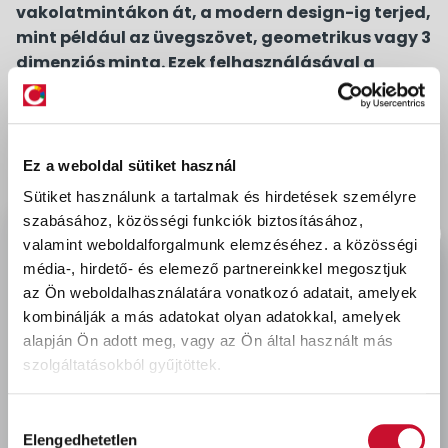
vakolatmintákon át, a modern design-ig terjed,
mint például az üvegszövet, geometrikus vagy 3
dimenziós minta. Ezek felhasználásával a
mennyezet egy jellegtelen felületből látványos
alkotóelemmé válhat. Lényeges előnyt jelent az
egyszerű és gyors ragaszthatóság, amely nem
jár piszokkal, és nincs szükség különösebb
Ez a weboldal sütiket használ
alapozásra. Csekély súlyának köszönhetően
Sütiket használunk a tartalmak és hirdetések személyre
szinte bármilyen alapra felragasztható.
szabásához, közösségi funkciók biztosításához,
valamint weboldalforgalmunk elemzéséhez.
a közösségi
Felhasználás:
média-, hirdető- és elemező partnereinkkel megosztjuk
A felületnek tisztának, száraznak, szilárdnak,
az Ön weboldalhasználatára vonatkozó adatait, amelyek
simának és teherbírónak kell lenni. A termékek
kombinálják a más adatokat olyan adatokkal, amelyek
vágásához elegendő egy élesebb kés. A
alapján Ön adott meg, vagy az Ön által használt más
felrakást célszerű a mennyezet középpontjától
szolgáltatásokból gyűjtöttek.
kezdeni. A felrakáshoz a DECOSA® Styropor
ragasztót javasoljuk. A burkoló lapokat
Hozzájárulás
szorosan egymás mellé illesztve tegyük fel, az
Elengedhetetlen
kiválasztása