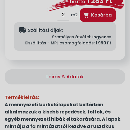
1 283
Ft
bruttó
Kosárba
m2
delivery
Szállítási díjak:
Személyes átvétel:
ingyenes
Kiszállítás - MPL csomagfeladás:
1 990 Ft
Leírás & Adatok
Termékleírás:
A mennyezeti burkolólapokat beltérben
alkalmazzuk a kisebb repedések, foltok, és
egyéb mennyezeti hibák eltakarására. A lapok
mintája a fa mintázattól kezdve a rusztikus