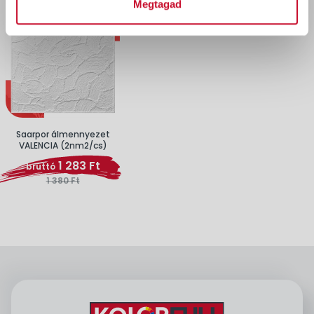
Megtagad
Saarpor álmennyezet
VALENCIA (2nm2/cs)
1 283 Ft
bruttó
1 380 Ft