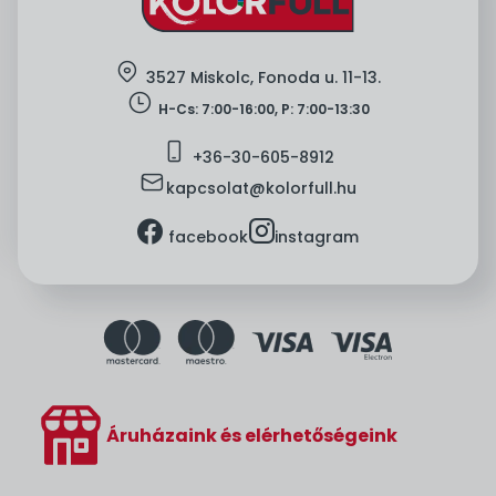
location
3527 Miskolc, Fonoda u. 11-13.
clock
H-Cs: 7:00-16:00, P: 7:00-13:30
mobile
+36-
30-605-8912
mail
kapcsolat@kolorfull.hu
facebook
instagram
facebook
instagram
Áruházaink és elérhetőségeink