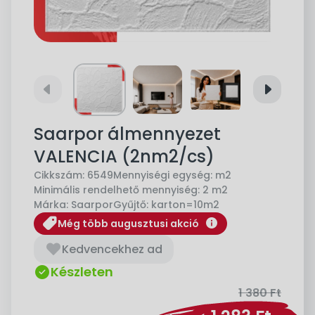
left
right
Saarpor álmennyezet
VALENCIA (2nm2/cs)
Cikkszám:
6549
Mennyiségi egység:
m2
Minimális rendelhető mennyiség:
2 m2
Márka:
Saarpor
Gyűjtő:
karton=10m2
info
Még több augusztusi akció
Kedvencekhez ad
Készleten
1 380
Ft